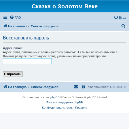
Сказка о Золотом Веке
FAQ
Вход
П
На главную
Список форумов
о
Восстановить пароль
и
с
Адрес email:
Адрес email, связанный с вашей учётной записью. Если вы не изменили его в
к
Личном разделе, то это адрес email, указанный вами при регистрации.
На главную
Список форумов
Часовой пояс:
UTC+03:00
Создано на основе
phpBB
® Forum Software © phpBB Limited
Русская поддержка phpBB
Конфиденциальность
|
Правила