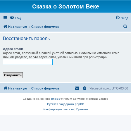
Сказка о Золотом Веке
FAQ
Вход
П
На главную
Список форумов
о
Восстановить пароль
и
с
Адрес email:
Адрес email, связанный с вашей учётной записью. Если вы не изменили его в
к
Личном разделе, то это адрес email, указанный вами при регистрации.
На главную
Список форумов
Часовой пояс:
UTC+03:00
Создано на основе
phpBB
® Forum Software © phpBB Limited
Русская поддержка phpBB
Конфиденциальность
|
Правила