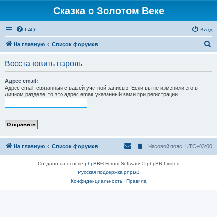
Сказка о Золотом Веке
FAQ
Вход
П
На главную
Список форумов
о
Восстановить пароль
и
с
Адрес email:
Адрес email, связанный с вашей учётной записью. Если вы не изменили его в
к
Личном разделе, то это адрес email, указанный вами при регистрации.
На главную
Список форумов
Часовой пояс:
UTC+03:00
Создано на основе
phpBB
® Forum Software © phpBB Limited
Русская поддержка phpBB
Конфиденциальность
|
Правила