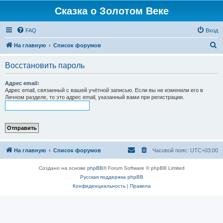
Сказка о Золотом Веке
FAQ
Вход
П
На главную
Список форумов
о
Восстановить пароль
и
с
Адрес email:
Адрес email, связанный с вашей учётной записью. Если вы не изменили его в
к
Личном разделе, то это адрес email, указанный вами при регистрации.
На главную
Список форумов
Часовой пояс:
UTC+03:00
Создано на основе
phpBB
® Forum Software © phpBB Limited
Русская поддержка phpBB
Конфиденциальность
|
Правила