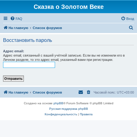
Сказка о Золотом Веке
FAQ
Вход
П
На главную
Список форумов
о
Восстановить пароль
и
с
Адрес email:
Адрес email, связанный с вашей учётной записью. Если вы не изменили его в
к
Личном разделе, то это адрес email, указанный вами при регистрации.
На главную
Список форумов
Часовой пояс:
UTC+03:00
Создано на основе
phpBB
® Forum Software © phpBB Limited
Русская поддержка phpBB
Конфиденциальность
|
Правила