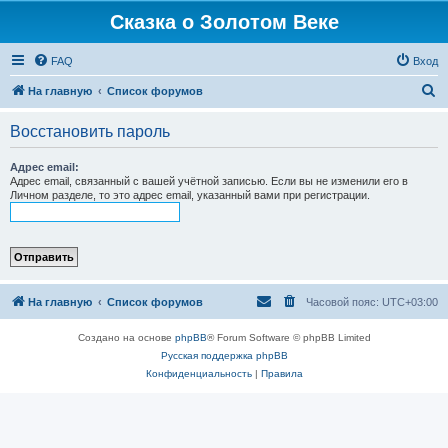
Сказка о Золотом Веке
FAQ
Вход
П
На главную
Список форумов
о
Восстановить пароль
и
с
Адрес email:
Адрес email, связанный с вашей учётной записью. Если вы не изменили его в
к
Личном разделе, то это адрес email, указанный вами при регистрации.
На главную
Список форумов
Часовой пояс:
UTC+03:00
Создано на основе
phpBB
® Forum Software © phpBB Limited
Русская поддержка phpBB
Конфиденциальность
|
Правила