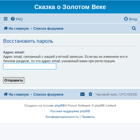
Сказка о Золотом Веке
FAQ
Вход
П
На главную
Список форумов
о
Восстановить пароль
и
с
Адрес email:
Адрес email, связанный с вашей учётной записью. Если вы не изменили его в
к
Личном разделе, то это адрес email, указанный вами при регистрации.
На главную
Список форумов
Часовой пояс:
UTC+03:00
Создано на основе
phpBB
® Forum Software © phpBB Limited
Русская поддержка phpBB
Конфиденциальность
|
Правила