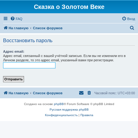
Сказка о Золотом Веке
FAQ
Вход
П
На главную
Список форумов
о
Восстановить пароль
и
с
Адрес email:
Адрес email, связанный с вашей учётной записью. Если вы не изменили его в
к
Личном разделе, то это адрес email, указанный вами при регистрации.
На главную
Список форумов
Часовой пояс:
UTC+03:00
Создано на основе
phpBB
® Forum Software © phpBB Limited
Русская поддержка phpBB
Конфиденциальность
|
Правила