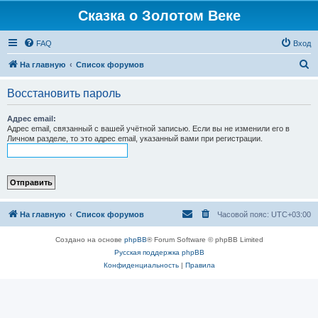
Сказка о Золотом Веке
FAQ
Вход
П
На главную
Список форумов
о
Восстановить пароль
и
с
Адрес email:
Адрес email, связанный с вашей учётной записью. Если вы не изменили его в
к
Личном разделе, то это адрес email, указанный вами при регистрации.
На главную
Список форумов
Часовой пояс:
UTC+03:00
Создано на основе
phpBB
® Forum Software © phpBB Limited
Русская поддержка phpBB
Конфиденциальность
|
Правила