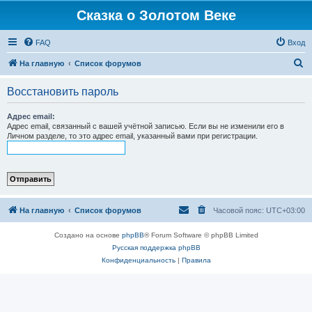
Сказка о Золотом Веке
FAQ
Вход
П
На главную
Список форумов
о
Восстановить пароль
и
с
Адрес email:
Адрес email, связанный с вашей учётной записью. Если вы не изменили его в
к
Личном разделе, то это адрес email, указанный вами при регистрации.
На главную
Список форумов
Часовой пояс:
UTC+03:00
Создано на основе
phpBB
® Forum Software © phpBB Limited
Русская поддержка phpBB
Конфиденциальность
|
Правила