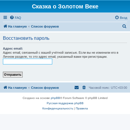
Сказка о Золотом Веке
FAQ
Вход
П
На главную
Список форумов
о
Восстановить пароль
и
с
Адрес email:
Адрес email, связанный с вашей учётной записью. Если вы не изменили его в
к
Личном разделе, то это адрес email, указанный вами при регистрации.
На главную
Список форумов
Часовой пояс:
UTC+03:00
Создано на основе
phpBB
® Forum Software © phpBB Limited
Русская поддержка phpBB
Конфиденциальность
|
Правила