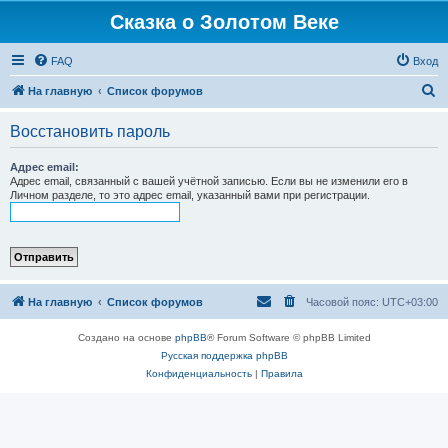
Сказка о Золотом Веке
FAQ
Вход
П
На главную
Список форумов
о
Восстановить пароль
и
с
Адрес email:
Адрес email, связанный с вашей учётной записью. Если вы не изменили его в
к
Личном разделе, то это адрес email, указанный вами при регистрации.
На главную
Список форумов
Часовой пояс:
UTC+03:00
Создано на основе
phpBB
® Forum Software © phpBB Limited
Русская поддержка phpBB
Конфиденциальность
|
Правила