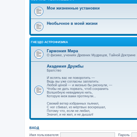
Мои жизненные установки
Необычное в моей жизни
ГНЕЗДО АСТРОФИЗИКА
Гармония Мира
О физике, учениях Древних Мудрецов, Тайной Доктрине
Академия Дружбы
Братство
И вспять вас не поворотить —
Ведь вы уже согласны заплатить:
Любой ценой — и жизнью бы рискнули, —
Чтобы не дать порвать, чтоб сохранить
Волшебную невидимую нить,
Которую меж вами протянули...
Свежий ветер избранных пьянил,
С ног сбивал, из мёртвых воскрешал,
Потому что, если не любил,
Значит, и не жил, и не дышал!
ВХОД
Имя пользователя:
Пароль: