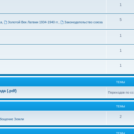
Т
1
м
е
ы
Т
5
м
ка
,
Золотой Век Латвии 1934-1940 гг.
,
Законодательство союза
е
ы
м
Т
1
ы
е
Т
1
м
е
ы
Т
1
м
е
ы
м
ТЕМЫ
ы
а (.pdf)
Переходов по сс
ТЕМЫ
Т
2
бощение Земли
е
м
ТЕМЫ