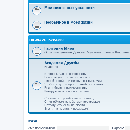
Мои жизненные установки
Необычное в моей жизни
ГНЕЗДО АСТРОФИЗИКА
Гармония Мира
О физике, учениях Древних Мудрецов, Тайной Доктрине
Академия Дружбы
Братство
И вспять вас не поворотить —
Ведь вы уже согласны заплатить:
Любой ценой — и жизнью бы рискнули, —
Чтобы не дать порвать, чтоб сохранить
Волшебную невидимую нить,
Которую меж вами протянули...
Свежий ветер избранных пьянил,
С ног сбивал, из мёртвых воскрешал,
Потому что, если не любил,
Значит, и не жил, и не дышал!
ВХОД
Имя пользователя:
Пароль: