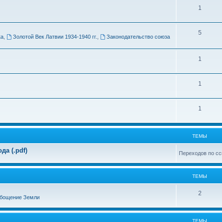
Т
1
м
е
ы
Т
5
м
ка
,
Золотой Век Латвии 1934-1940 гг.
,
Законодательство союза
е
ы
м
Т
1
ы
е
Т
1
м
е
ы
Т
1
м
е
ы
м
ТЕМЫ
ы
а (.pdf)
Переходов по сс
ТЕМЫ
Т
2
бощение Земли
е
м
ТЕМЫ