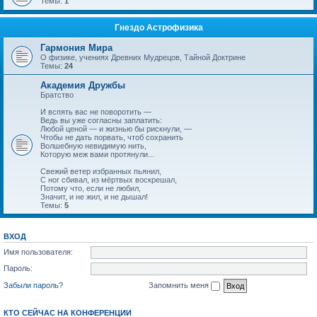
Темы:
1
Гнездо Астрофизика
Гармония Мира
О физике, учениях Древних Мудрецов, Тайной Доктрине
Темы:
24
Академия Дружбы
Братство
И вспять вас не поворотить —
Ведь вы уже согласны заплатить:
Любой ценой — и жизнью бы рискнули, —
Чтобы не дать порвать, чтоб сохранить
Волшебную невидимую нить,
Которую меж вами протянули...
Свежий ветер избранных пьянил,
С ног сбивал, из мёртвых воскрешал,
Потому что, если не любил,
Значит, и не жил, и не дышал!
Темы:
5
ВХОД
Имя пользователя:
Пароль:
Забыли пароль?
Запомнить меня
КТО СЕЙЧАС НА КОНФЕРЕНЦИИ