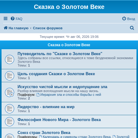
Сказка о Золотом Веке
FAQ
Вход
П
На главную
Список форумов
о
Текущее время: Чт авг 06, 2026 19:06
и
Сказка о Золотом Веке
с
Путеводитель по "Сказке о Золотом Веке"
к
Здесь собраны все ссылки, относящиеся к теме безденежной экономики
Золотого Века
Темы:
1
Цель создания Сказки о Золотом Веке
Темы:
1
Искусство чистой мысли и недопущение зла
Разбор влияния воплощения мысли на нашу жизнь.
Подфорум:
Иерархия зла и способы борьбы с ней
Темы:
2
Лидерство - влияние на мир
Темы:
1
Философия Нового Мира - Золотого Века
Темы:
1
Cоюз стран Золотого Века
Подфорумы:
Календарь и символы стран Золотого Века
,
Золотой