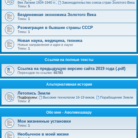
Век Латвии 1934-1940 гг.
,
Законодательство союза стран Золотого Века
Темы:
5
Безденежная экономика Золотого Века
Темы:
1
Реэмиграция в бывшие страны СССР
Темы:
1
Новая наука, медицина, техника
Новые направления и идеи в науке
Темы:
1
Ссылки на полные тексты
Ссылка на предыдущую версию сайта 2019 года (.pdf)
Переходов по ссылке:
65783
Альтернативная история
Летопись Земли
Подфорумы:
Высокие технологии 16-19 веков
,
Порабощение Земли
Темы:
2
Обо мне - Аволикешвару
Мои жизненные установки
Темы:
1
Необычное в моей жизни