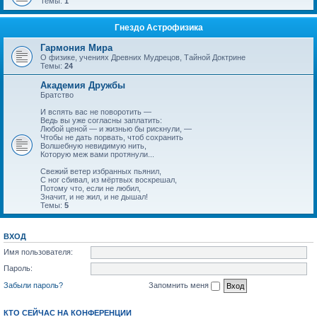
Темы:
1
Гнездо Астрофизика
Гармония Мира
О физике, учениях Древних Мудрецов, Тайной Доктрине
Темы:
24
Академия Дружбы
Братство
И вспять вас не поворотить —
Ведь вы уже согласны заплатить:
Любой ценой — и жизнью бы рискнули, —
Чтобы не дать порвать, чтоб сохранить
Волшебную невидимую нить,
Которую меж вами протянули...
Свежий ветер избранных пьянил,
С ног сбивал, из мёртвых воскрешал,
Потому что, если не любил,
Значит, и не жил, и не дышал!
Темы:
5
ВХОД
Имя пользователя:
Пароль:
Забыли пароль?
Запомнить меня
КТО СЕЙЧАС НА КОНФЕРЕНЦИИ