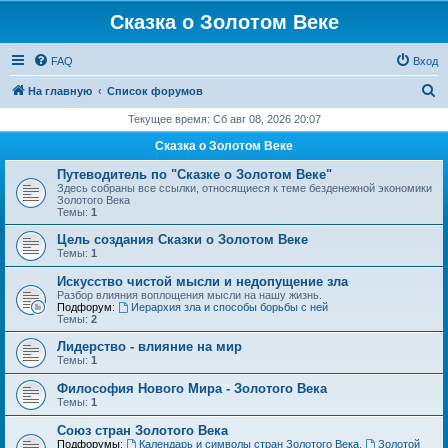
Сказка о Золотом Веке
FAQ
Вход
П
На главную
Список форумов
о
Текущее время: Сб авг 08, 2026 20:07
и
Сказка о Золотом Веке
с
Путеводитель по "Сказке о Золотом Веке"
к
Здесь собраны все ссылки, относящиеся к теме безденежной экономики
Золотого Века
Темы:
1
Цель создания Сказки о Золотом Веке
Темы:
1
Искусство чистой мысли и недопущение зла
Разбор влияния воплощения мысли на нашу жизнь.
Подфорум:
Иерархия зла и способы борьбы с ней
Темы:
2
Лидерство - влияние на мир
Темы:
1
Философия Нового Мира - Золотого Века
Темы:
1
Cоюз стран Золотого Века
Подфорумы:
Календарь и символы стран Золотого Века
,
Золотой