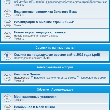
Век Латвии 1934-1940 гг.
,
Законодательство союза стран Золотого Века
Темы:
5
Безденежная экономика Золотого Века
Темы:
1
Реэмиграция в бывшие страны СССР
Темы:
1
Новая наука, медицина, техника
Новые направления и идеи в науке
Темы:
1
Ссылки на полные тексты
Ссылка на предыдущую версию сайта 2019 года (.pdf)
Переходов по ссылке:
65808
Альтернативная история
Летопись Земли
Подфорумы:
Высокие технологии 16-19 веков
,
Порабощение Земли
Темы:
2
Обо мне - Аволикешвару
Мои жизненные установки
Темы:
1
Необычное в моей жизни