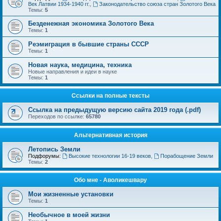
Век Латвии 1934-1940 гг.
,
Законодательство союза стран Золотого Века
Темы:
5
Безденежная экономика Золотого Века
Темы:
1
Реэмиграция в бывшие страны СССР
Темы:
1
Новая наука, медицина, техника
Новые направления и идеи в науке
Темы:
1
Ссылки на полные тексты
Ссылка на предыдущую версию сайта 2019 года (.pdf)
Переходов по ссылке:
65780
Альтернативная история
Летопись Земли
Подфорумы:
Высокие технологии 16-19 веков
,
Порабощение Земли
Темы:
2
Обо мне - Аволикешвару
Мои жизненные установки
Темы:
1
Необычное в моей жизни