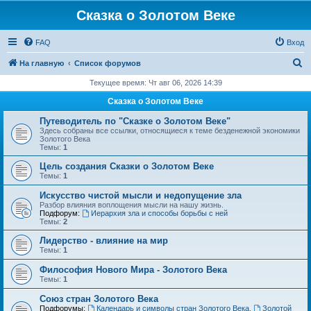
Сказка о Золотом Веке
FAQ
Вход
П
На главную
Список форумов
о
Текущее время: Чт авг 06, 2026 14:39
и
Сказка о Золотом Веке
с
Путеводитель по "Сказке о Золотом Веке"
к
Здесь собраны все ссылки, относящиеся к теме безденежной экономики
Золотого Века
Темы:
1
Цель создания Сказки о Золотом Веке
Темы:
1
Искусство чистой мысли и недопущение зла
Разбор влияния воплощения мысли на нашу жизнь.
Подфорум:
Иерархия зла и способы борьбы с ней
Темы:
2
Лидерство - влияние на мир
Темы:
1
Философия Нового Мира - Золотого Века
Темы:
1
Cоюз стран Золотого Века
Подфорумы:
Календарь и символы стран Золотого Века
,
Золотой