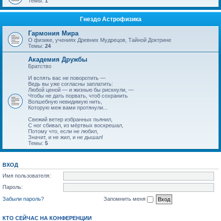
Темы:
1
Гнездо Астрофизика
Гармония Мира
О физике, учениях Древних Мудрецов, Тайной Доктрине
Темы:
24
Академия Дружбы
Братство
И вспять вас не поворотить —
Ведь вы уже согласны заплатить:
Любой ценой — и жизнью бы рискнули, —
Чтобы не дать порвать, чтоб сохранить
Волшебную невидимую нить,
Которую меж вами протянули...
Свежий ветер избранных пьянил,
С ног сбивал, из мёртвых воскрешал,
Потому что, если не любил,
Значит, и не жил, и не дышал!
Темы:
5
ВХОД
Имя пользователя:
Пароль:
Забыли пароль?
Запомнить меня
КТО СЕЙЧАС НА КОНФЕРЕНЦИИ