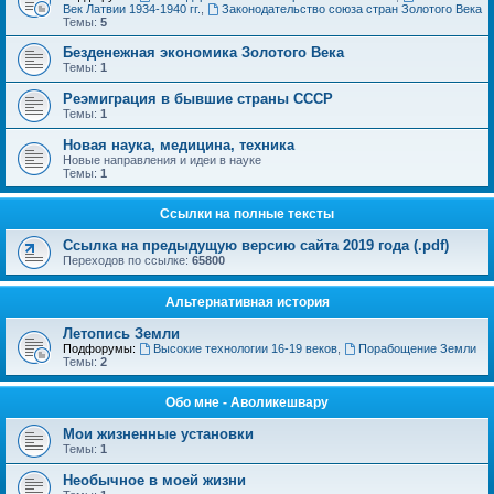
Век Латвии 1934-1940 гг.
,
Законодательство союза стран Золотого Века
Темы:
5
Безденежная экономика Золотого Века
Темы:
1
Реэмиграция в бывшие страны СССР
Темы:
1
Новая наука, медицина, техника
Новые направления и идеи в науке
Темы:
1
Ссылки на полные тексты
Ссылка на предыдущую версию сайта 2019 года (.pdf)
Переходов по ссылке:
65800
Альтернативная история
Летопись Земли
Подфорумы:
Высокие технологии 16-19 веков
,
Порабощение Земли
Темы:
2
Обо мне - Аволикешвару
Мои жизненные установки
Темы:
1
Необычное в моей жизни