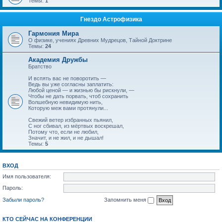
Темы:
1
Гнездо Астрофизика
Гармония Мира
О физике, учениях Древних Мудрецов, Тайной Доктрине
Темы:
24
Академия Дружбы
Братство
И вспять вас не поворотить —
Ведь вы уже согласны заплатить:
Любой ценой — и жизнью бы рискнули, —
Чтобы не дать порвать, чтоб сохранить
Волшебную невидимую нить,
Которую меж вами протянули...
Свежий ветер избранных пьянил,
С ног сбивал, из мёртвых воскрешал,
Потому что, если не любил,
Значит, и не жил, и не дышал!
Темы:
5
ВХОД
Имя пользователя:
Пароль:
Забыли пароль?
Запомнить меня
КТО СЕЙЧАС НА КОНФЕРЕНЦИИ