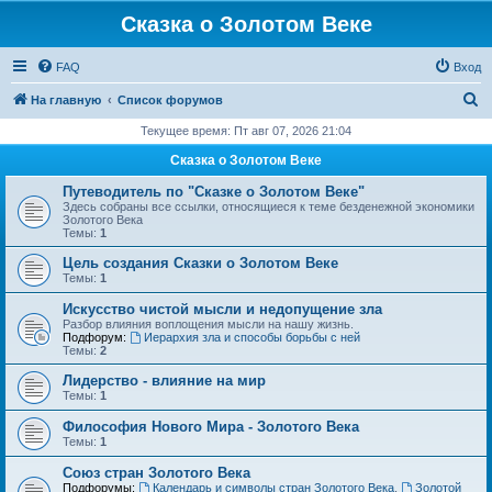
Сказка о Золотом Веке
FAQ
Вход
П
На главную
Список форумов
о
Текущее время: Пт авг 07, 2026 21:04
и
Сказка о Золотом Веке
с
Путеводитель по "Сказке о Золотом Веке"
к
Здесь собраны все ссылки, относящиеся к теме безденежной экономики
Золотого Века
Темы:
1
Цель создания Сказки о Золотом Веке
Темы:
1
Искусство чистой мысли и недопущение зла
Разбор влияния воплощения мысли на нашу жизнь.
Подфорум:
Иерархия зла и способы борьбы с ней
Темы:
2
Лидерство - влияние на мир
Темы:
1
Философия Нового Мира - Золотого Века
Темы:
1
Cоюз стран Золотого Века
Подфорумы:
Календарь и символы стран Золотого Века
,
Золотой