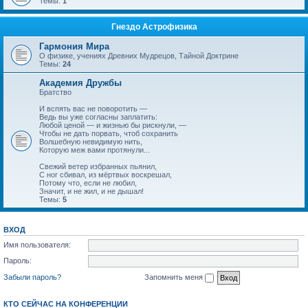
Темы:
1
Гнездо Астрофизика
Гармония Мира
О физике, учениях Древних Мудрецов, Тайной Доктрине
Темы:
24
Академия Дружбы
Братство
И вспять вас не поворотить —
Ведь вы уже согласны заплатить:
Любой ценой — и жизнью бы рискнули, —
Чтобы не дать порвать, чтоб сохранить
Волшебную невидимую нить,
Которую меж вами протянули...
Свежий ветер избранных пьянил,
С ног сбивал, из мёртвых воскрешал,
Потому что, если не любил,
Значит, и не жил, и не дышал!
Темы:
5
ВХОД
Имя пользователя:
Пароль:
Забыли пароль?
Запомнить меня
КТО СЕЙЧАС НА КОНФЕРЕНЦИИ