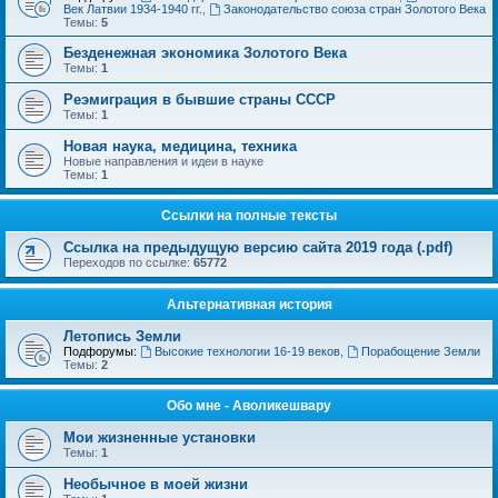
Век Латвии 1934-1940 гг.
,
Законодательство союза стран Золотого Века
Темы:
5
Безденежная экономика Золотого Века
Темы:
1
Реэмиграция в бывшие страны СССР
Темы:
1
Новая наука, медицина, техника
Новые направления и идеи в науке
Темы:
1
Ссылки на полные тексты
Ссылка на предыдущую версию сайта 2019 года (.pdf)
Переходов по ссылке:
65772
Альтернативная история
Летопись Земли
Подфорумы:
Высокие технологии 16-19 веков
,
Порабощение Земли
Темы:
2
Обо мне - Аволикешвару
Мои жизненные установки
Темы:
1
Необычное в моей жизни