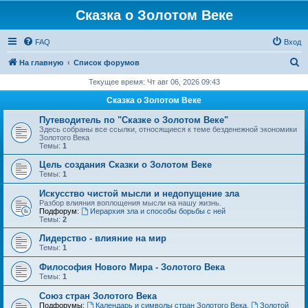
Сказка о Золотом Веке
FAQ
Вход
П
На главную
Список форумов
о
Текущее время: Чт авг 06, 2026 09:43
и
Сказка о Золотом Веке
с
Путеводитель по "Сказке о Золотом Веке"
к
Здесь собраны все ссылки, относящиеся к теме безденежной экономики
Золотого Века
Темы:
1
Цель создания Сказки о Золотом Веке
Темы:
1
Искусство чистой мысли и недопущение зла
Разбор влияния воплощения мысли на нашу жизнь.
Подфорум:
Иерархия зла и способы борьбы с ней
Темы:
2
Лидерство - влияние на мир
Темы:
1
Философия Нового Мира - Золотого Века
Темы:
1
Cоюз стран Золотого Века
Подфорумы:
Календарь и символы стран Золотого Века
,
Золотой