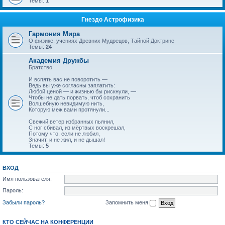
Темы:
1
Гнездо Астрофизика
Гармония Мира
О физике, учениях Древних Мудрецов, Тайной Доктрине
Темы:
24
Академия Дружбы
Братство
И вспять вас не поворотить —
Ведь вы уже согласны заплатить:
Любой ценой — и жизнью бы рискнули, —
Чтобы не дать порвать, чтоб сохранить
Волшебную невидимую нить,
Которую меж вами протянули...
Свежий ветер избранных пьянил,
С ног сбивал, из мёртвых воскрешал,
Потому что, если не любил,
Значит, и не жил, и не дышал!
Темы:
5
ВХОД
Имя пользователя:
Пароль:
Забыли пароль?
Запомнить меня
КТО СЕЙЧАС НА КОНФЕРЕНЦИИ