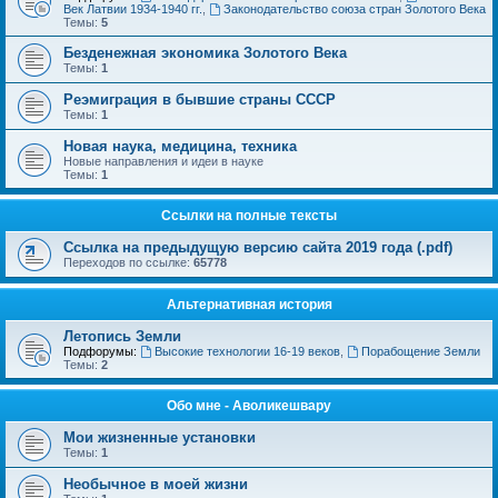
Век Латвии 1934-1940 гг.
,
Законодательство союза стран Золотого Века
Темы:
5
Безденежная экономика Золотого Века
Темы:
1
Реэмиграция в бывшие страны СССР
Темы:
1
Новая наука, медицина, техника
Новые направления и идеи в науке
Темы:
1
Ссылки на полные тексты
Ссылка на предыдущую версию сайта 2019 года (.pdf)
Переходов по ссылке:
65778
Альтернативная история
Летопись Земли
Подфорумы:
Высокие технологии 16-19 веков
,
Порабощение Земли
Темы:
2
Обо мне - Аволикешвару
Мои жизненные установки
Темы:
1
Необычное в моей жизни