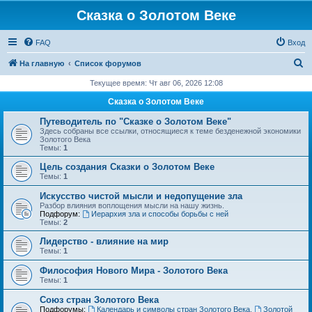
Сказка о Золотом Веке
FAQ
Вход
П
На главную
Список форумов
о
Текущее время: Чт авг 06, 2026 12:08
и
Сказка о Золотом Веке
с
Путеводитель по "Сказке о Золотом Веке"
к
Здесь собраны все ссылки, относящиеся к теме безденежной экономики
Золотого Века
Темы:
1
Цель создания Сказки о Золотом Веке
Темы:
1
Искусство чистой мысли и недопущение зла
Разбор влияния воплощения мысли на нашу жизнь.
Подфорум:
Иерархия зла и способы борьбы с ней
Темы:
2
Лидерство - влияние на мир
Темы:
1
Философия Нового Мира - Золотого Века
Темы:
1
Cоюз стран Золотого Века
Подфорумы:
Календарь и символы стран Золотого Века
,
Золотой