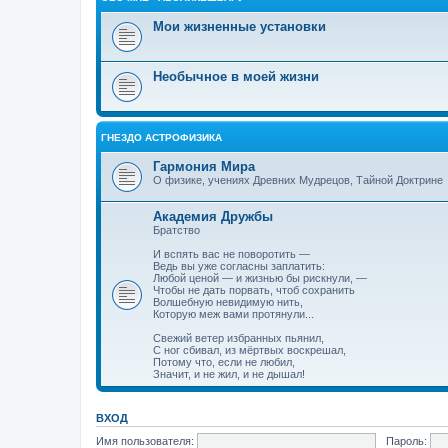
Мои жизненные установки
Необычное в моей жизни
ГНЕЗДО АСТРОФИЗИКА
Гармония Мира
О физике, учениях Древних Мудрецов, Тайной Доктрине
Академия Дружбы
Братство
И вспять вас не поворотить —
Ведь вы уже согласны заплатить:
Любой ценой — и жизнью бы рискнули, —
Чтобы не дать порвать, чтоб сохранить
Волшебную невидимую нить,
Которую меж вами протянули...
Свежий ветер избранных пьянил,
С ног сбивал, из мёртвых воскрешал,
Потому что, если не любил,
Значит, и не жил, и не дышал!
ВХОД
Имя пользователя:
Пароль: