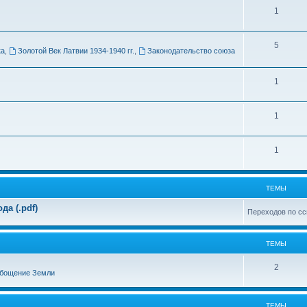
Т
1
м
е
ы
Т
5
м
ка
,
Золотой Век Латвии 1934-1940 гг.
,
Законодательство союза
е
ы
м
Т
1
ы
е
Т
1
м
е
ы
Т
1
м
е
ы
м
ТЕМЫ
ы
а (.pdf)
Переходов по сс
ТЕМЫ
Т
2
бощение Земли
е
м
ТЕМЫ