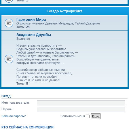
Темы:
1
Гнездо Астрофизика
Гармония Мира
О физике, учениях Древних Мудрецов, Тайной Доктрине
Темы:
24
Академия Дружбы
Братство
И вспять вас не поворотить —
Ведь вы уже согласны заплатить:
Любой ценой — и жизнью бы рискнули, —
Чтобы не дать порвать, чтоб сохранить
Волшебную невидимую нить,
Которую меж вами протянули...
Свежий ветер избранных пьянил,
С ног сбивал, из мёртвых воскрешал,
Потому что, если не любил,
Значит, и не жил, и не дышал!
Темы:
5
ВХОД
Имя пользователя:
Пароль:
Забыли пароль?
Запомнить меня
КТО СЕЙЧАС НА КОНФЕРЕНЦИИ