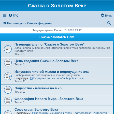
Сказка о Золотом Веке
FAQ
Вход
П
На главную
Список форумов
о
Текущее время: Пн авг 10, 2026 13:12
и
Сказка о Золотом Веке
с
Путеводитель по "Сказке о Золотом Веке"
к
Здесь собраны все ссылки, относящиеся к теме безденежной экономики
Золотого Века
Темы:
1
Цель создания Сказки о Золотом Веке
Темы:
1
Искусство чистой мысли и недопущение зла
Разбор влияния воплощения мысли на нашу жизнь.
Подфорум:
Иерархия зла и способы борьбы с ней
Темы:
2
Лидерство - влияние на мир
Темы:
1
Философия Нового Мира - Золотого Века
Темы:
1
Cоюз стран Золотого Века
Подфорумы:
Календарь и символы стран Золотого Века
,
Золотой