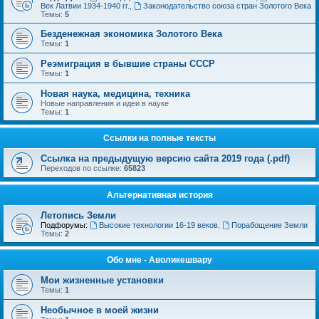
Век Латвии 1934-1940 гг.
,
Законодательство союза стран Золотого Века
Темы:
5
Безденежная экономика Золотого Века
Темы:
1
Реэмиграция в бывшие страны СССР
Темы:
1
Новая наука, медицина, техника
Новые направления и идеи в науке
Темы:
1
Ссылки на полные тексты
Ссылка на предыдущую версию сайта 2019 года (.pdf)
Переходов по ссылке:
65823
Альтернативная история
Летопись Земли
Подфорумы:
Высокие технологии 16-19 веков
,
Порабощение Земли
Темы:
2
Обо мне - Аволикешвару
Мои жизненные установки
Темы:
1
Необычное в моей жизни