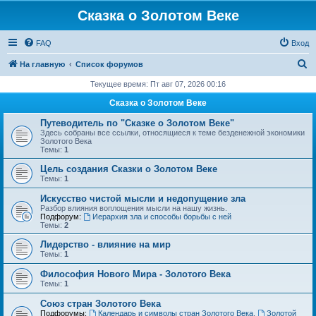
Сказка о Золотом Веке
FAQ
Вход
П
На главную
Список форумов
о
Текущее время: Пт авг 07, 2026 00:16
и
Сказка о Золотом Веке
с
Путеводитель по "Сказке о Золотом Веке"
к
Здесь собраны все ссылки, относящиеся к теме безденежной экономики
Золотого Века
Темы:
1
Цель создания Сказки о Золотом Веке
Темы:
1
Искусство чистой мысли и недопущение зла
Разбор влияния воплощения мысли на нашу жизнь.
Подфорум:
Иерархия зла и способы борьбы с ней
Темы:
2
Лидерство - влияние на мир
Темы:
1
Философия Нового Мира - Золотого Века
Темы:
1
Cоюз стран Золотого Века
Подфорумы:
Календарь и символы стран Золотого Века
,
Золотой