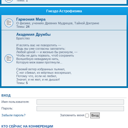
Темы:
1
Гнездо Астрофизика
Гармония Мира
О физике, учениях Древних Мудрецов, Тайной Доктрине
Темы:
24
Академия Дружбы
Братство
И вспять вас не поворотить —
Ведь вы уже согласны заплатить:
Любой ценой — и жизнью бы рискнули, —
Чтобы не дать порвать, чтоб сохранить
Волшебную невидимую нить,
Которую меж вами протянули...
Свежий ветер избранных пьянил,
С ног сбивал, из мёртвых воскрешал,
Потому что, если не любил,
Значит, и не жил, и не дышал!
Темы:
5
ВХОД
Имя пользователя:
Пароль:
Забыли пароль?
Запомнить меня
КТО СЕЙЧАС НА КОНФЕРЕНЦИИ