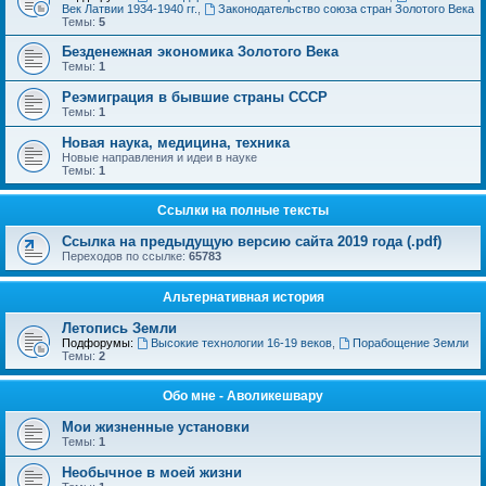
Век Латвии 1934-1940 гг.
,
Законодательство союза стран Золотого Века
Темы:
5
Безденежная экономика Золотого Века
Темы:
1
Реэмиграция в бывшие страны СССР
Темы:
1
Новая наука, медицина, техника
Новые направления и идеи в науке
Темы:
1
Ссылки на полные тексты
Ссылка на предыдущую версию сайта 2019 года (.pdf)
Переходов по ссылке:
65783
Альтернативная история
Летопись Земли
Подфорумы:
Высокие технологии 16-19 веков
,
Порабощение Земли
Темы:
2
Обо мне - Аволикешвару
Мои жизненные установки
Темы:
1
Необычное в моей жизни