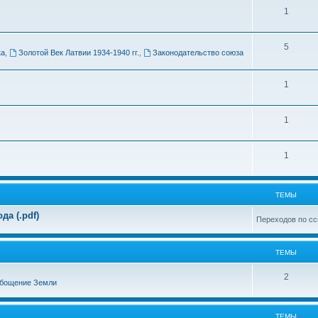
Т
1
м
е
ы
Т
5
м
ка
,
Золотой Век Латвии 1934-1940 гг.
,
Законодательство союза
е
ы
м
Т
1
ы
е
Т
1
м
е
ы
Т
1
м
е
ы
м
ТЕМЫ
ы
а (.pdf)
Переходов по сс
ТЕМЫ
Т
2
бощение Земли
е
м
ТЕМЫ