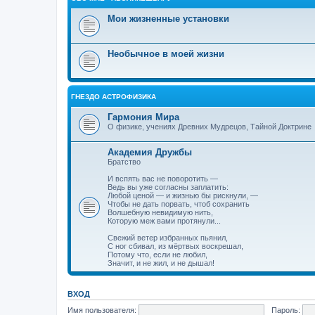
Мои жизненные установки
Необычное в моей жизни
ГНЕЗДО АСТРОФИЗИКА
Гармония Мира
О физике, учениях Древних Мудрецов, Тайной Доктрине
Академия Дружбы
Братство
И вспять вас не поворотить —
Ведь вы уже согласны заплатить:
Любой ценой — и жизнью бы рискнули, —
Чтобы не дать порвать, чтоб сохранить
Волшебную невидимую нить,
Которую меж вами протянули...
Свежий ветер избранных пьянил,
С ног сбивал, из мёртвых воскрешал,
Потому что, если не любил,
Значит, и не жил, и не дышал!
ВХОД
Имя пользователя:
Пароль: