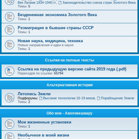
Век Латвии 1934-1940 гг.
,
Законодательство союза стран Золотого Века
Темы:
5
Безденежная экономика Золотого Века
Темы:
1
Реэмиграция в бывшие страны СССР
Темы:
1
Новая наука, медицина, техника
Новые направления и идеи в науке
Темы:
1
Ссылки на полные тексты
Ссылка на предыдущую версию сайта 2019 года (.pdf)
Переходов по ссылке:
65794
Альтернативная история
Летопись Земли
Подфорумы:
Высокие технологии 16-19 веков
,
Порабощение Земли
Темы:
2
Обо мне - Аволикешвару
Мои жизненные установки
Темы:
1
Необычное в моей жизни