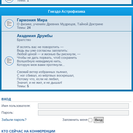
Темы:
1
Гнездо Астрофизика
Гармония Мира
О физике, учениях Древних Мудрецов, Тайной Доктрине
Темы:
24
Академия Дружбы
Братство
И вспять вас не поворотить —
Ведь вы уже согласны заплатить:
Любой ценой — и жизнью бы рискнули, —
Чтобы не дать порвать, чтоб сохранить
Волшебную невидимую нить,
Которую меж вами протянули...
Свежий ветер избранных пьянил,
С ног сбивал, из мёртвых воскрешал,
Потому что, если не любил,
Значит, и не жил, и не дышал!
Темы:
5
ВХОД
Имя пользователя:
Пароль:
Забыли пароль?
Запомнить меня
КТО СЕЙЧАС НА КОНФЕРЕНЦИИ