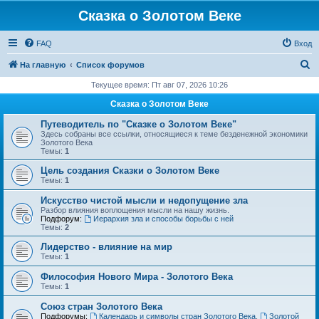
Сказка о Золотом Веке
FAQ
Вход
П
На главную
Список форумов
о
Текущее время: Пт авг 07, 2026 10:26
и
Сказка о Золотом Веке
с
Путеводитель по "Сказке о Золотом Веке"
к
Здесь собраны все ссылки, относящиеся к теме безденежной экономики
Золотого Века
Темы:
1
Цель создания Сказки о Золотом Веке
Темы:
1
Искусство чистой мысли и недопущение зла
Разбор влияния воплощения мысли на нашу жизнь.
Подфорум:
Иерархия зла и способы борьбы с ней
Темы:
2
Лидерство - влияние на мир
Темы:
1
Философия Нового Мира - Золотого Века
Темы:
1
Cоюз стран Золотого Века
Подфорумы:
Календарь и символы стран Золотого Века
,
Золотой