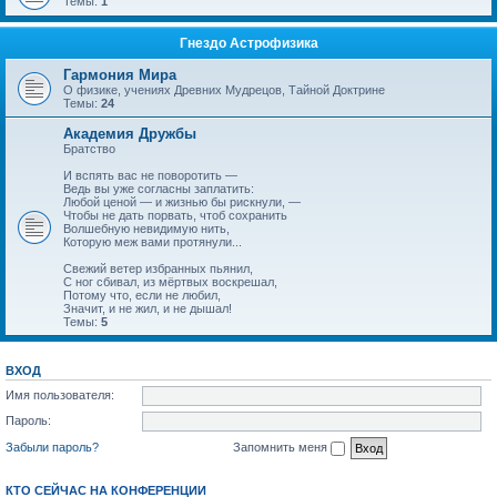
Темы:
1
Гнездо Астрофизика
Гармония Мира
О физике, учениях Древних Мудрецов, Тайной Доктрине
Темы:
24
Академия Дружбы
Братство
И вспять вас не поворотить —
Ведь вы уже согласны заплатить:
Любой ценой — и жизнью бы рискнули, —
Чтобы не дать порвать, чтоб сохранить
Волшебную невидимую нить,
Которую меж вами протянули...
Свежий ветер избранных пьянил,
С ног сбивал, из мёртвых воскрешал,
Потому что, если не любил,
Значит, и не жил, и не дышал!
Темы:
5
ВХОД
Имя пользователя:
Пароль:
Забыли пароль?
Запомнить меня
КТО СЕЙЧАС НА КОНФЕРЕНЦИИ