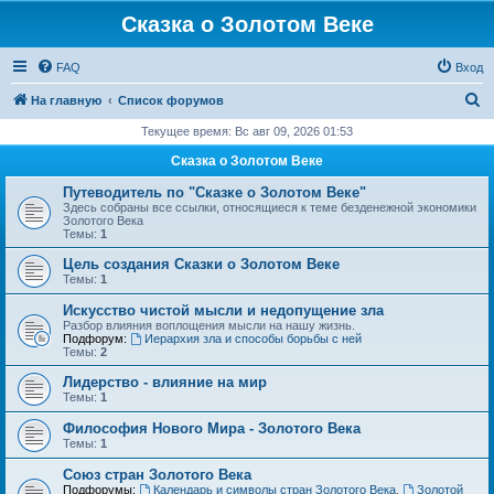
Сказка о Золотом Веке
FAQ
Вход
П
На главную
Список форумов
о
Текущее время: Вс авг 09, 2026 01:53
и
Сказка о Золотом Веке
с
Путеводитель по "Сказке о Золотом Веке"
к
Здесь собраны все ссылки, относящиеся к теме безденежной экономики
Золотого Века
Темы:
1
Цель создания Сказки о Золотом Веке
Темы:
1
Искусство чистой мысли и недопущение зла
Разбор влияния воплощения мысли на нашу жизнь.
Подфорум:
Иерархия зла и способы борьбы с ней
Темы:
2
Лидерство - влияние на мир
Темы:
1
Философия Нового Мира - Золотого Века
Темы:
1
Cоюз стран Золотого Века
Подфорумы:
Календарь и символы стран Золотого Века
,
Золотой