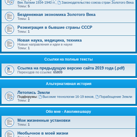
Век Латвии 1934-1940 гг.
,
Законодательство союза стран Золотого Века
Темы:
5
Безденежная экономика Золотого Века
Темы:
1
Реэмиграция в бывшие страны СССР
Темы:
1
Новая наука, медицина, техника
Новые направления и идеи в науке
Темы:
1
Ссылки на полные тексты
Ссылка на предыдущую версию сайта 2019 года (.pdf)
Переходов по ссылке:
65809
Альтернативная история
Летопись Земли
Подфорумы:
Высокие технологии 16-19 веков
,
Порабощение Земли
Темы:
2
Обо мне - Аволикешвару
Мои жизненные установки
Темы:
1
Необычное в моей жизни