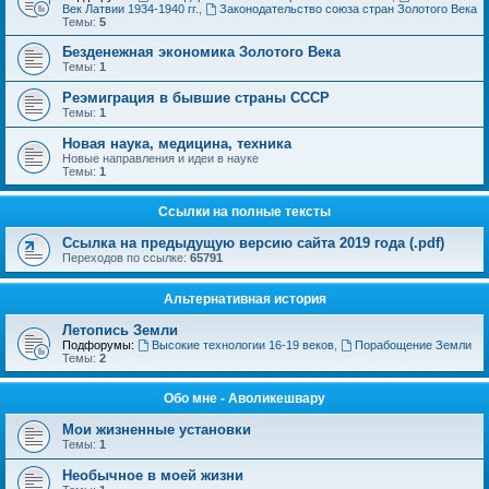
Век Латвии 1934-1940 гг.
,
Законодательство союза стран Золотого Века
Темы:
5
Безденежная экономика Золотого Века
Темы:
1
Реэмиграция в бывшие страны СССР
Темы:
1
Новая наука, медицина, техника
Новые направления и идеи в науке
Темы:
1
Ссылки на полные тексты
Ссылка на предыдущую версию сайта 2019 года (.pdf)
Переходов по ссылке:
65791
Альтернативная история
Летопись Земли
Подфорумы:
Высокие технологии 16-19 веков
,
Порабощение Земли
Темы:
2
Обо мне - Аволикешвару
Мои жизненные установки
Темы:
1
Необычное в моей жизни