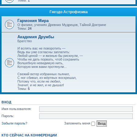
Темы:
1
Гнездо Астрофизика
Гармония Мира
О физике, учениях Древних Мудрецов, Тайной Доктрине
Темы:
24
Академия Дружбы
Братство
И вспять вас не поворотить —
Ведь вы уже согласны заплатить:
Любой ценой — и жизнью бы рискнули, —
Чтобы не дать порвать, чтоб сохранить
Волшебную невидимую нить,
Которую меж вами протянули...
Свежий ветер избранных пьянил,
С ног сбивал, из мёртвых воскрешал,
Потому что, если не любил,
Значит, и не жил, и не дышал!
Темы:
5
ВХОД
Имя пользователя:
Пароль:
Забыли пароль?
Запомнить меня
КТО СЕЙЧАС НА КОНФЕРЕНЦИИ