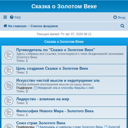
Сказка о Золотом Веке
FAQ
Вход
П
На главную
Список форумов
о
Текущее время: Пт авг 07, 2026 08:12
и
Сказка о Золотом Веке
с
Путеводитель по "Сказке о Золотом Веке"
к
Здесь собраны все ссылки, относящиеся к теме безденежной экономики
Золотого Века
Темы:
1
Цель создания Сказки о Золотом Веке
Темы:
1
Искусство чистой мысли и недопущение зла
Разбор влияния воплощения мысли на нашу жизнь.
Подфорум:
Иерархия зла и способы борьбы с ней
Темы:
2
Лидерство - влияние на мир
Темы:
1
Философия Нового Мира - Золотого Века
Темы:
1
Cоюз стран Золотого Века
Подфорумы:
Календарь и символы стран Золотого Века
,
Золотой