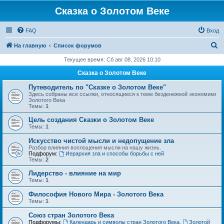
Сказка о Золотом Веке
FAQ
Вход
П
На главную
Список форумов
о
Текущее время: Сб авг 08, 2026 10:10
и
Сказка о Золотом Веке
с
Путеводитель по "Сказке о Золотом Веке"
к
Здесь собраны все ссылки, относящиеся к теме безденежной экономики
Золотого Века
Темы:
1
Цель создания Сказки о Золотом Веке
Темы:
1
Искусство чистой мысли и недопущение зла
Разбор влияния воплощения мысли на нашу жизнь.
Подфорум:
Иерархия зла и способы борьбы с ней
Темы:
2
Лидерство - влияние на мир
Темы:
1
Философия Нового Мира - Золотого Века
Темы:
1
Cоюз стран Золотого Века
Подфорумы:
Календарь и символы стран Золотого Века
,
Золотой