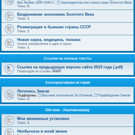
Век Латвии 1934-1940 гг.
,
Законодательство союза стран Золотого Века
Темы:
5
Безденежная экономика Золотого Века
Темы:
1
Реэмиграция в бывшие страны СССР
Темы:
1
Новая наука, медицина, техника
Новые направления и идеи в науке
Темы:
1
Ссылки на полные тексты
Ссылка на предыдущую версию сайта 2019 года (.pdf)
Переходов по ссылке:
65807
Альтернативная история
Летопись Земли
Подфорумы:
Высокие технологии 16-19 веков
,
Порабощение Земли
Темы:
2
Обо мне - Аволикешвару
Мои жизненные установки
Темы:
1
Необычное в моей жизни