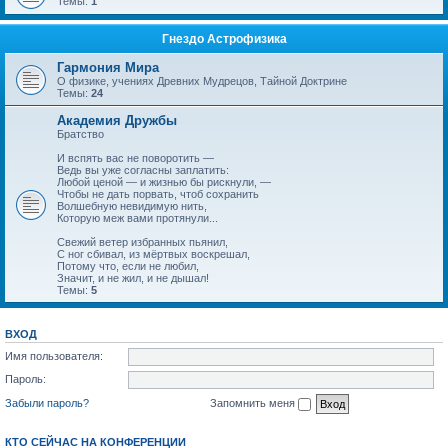
Темы:
1
Гнездо Астрофизика
Гармония Мира
О физике, учениях Древних Мудрецов, Тайной Доктрине
Темы:
24
Академия Дружбы
Братство
И вспять вас не поворотить —
Ведь вы уже согласны заплатить:
Любой ценой — и жизнью бы рискнули, —
Чтобы не дать порвать, чтоб сохранить
Волшебную невидимую нить,
Которую меж вами протянули...
Свежий ветер избранных пьянил,
С ног сбивал, из мёртвых воскрешал,
Потому что, если не любил,
Значит, и не жил, и не дышал!
Темы:
5
ВХОД
Имя пользователя:
Пароль:
Забыли пароль?
Запомнить меня
КТО СЕЙЧАС НА КОНФЕРЕНЦИИ