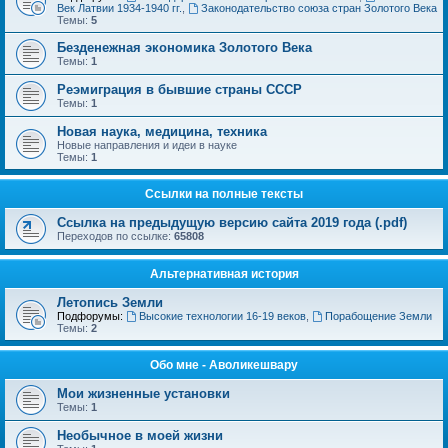
Век Латвии 1934-1940 гг.
,
Законодательство союза стран Золотого Века
Темы:
5
Безденежная экономика Золотого Века
Темы:
1
Реэмиграция в бывшие страны СССР
Темы:
1
Новая наука, медицина, техника
Новые направления и идеи в науке
Темы:
1
Ссылки на полные тексты
Ссылка на предыдущую версию сайта 2019 года (.pdf)
Переходов по ссылке:
65808
Альтернативная история
Летопись Земли
Подфорумы:
Высокие технологии 16-19 веков
,
Порабощение Земли
Темы:
2
Обо мне - Аволикешвару
Мои жизненные установки
Темы:
1
Необычное в моей жизни