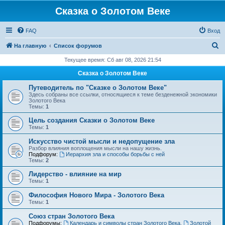
Сказка о Золотом Веке
FAQ
Вход
П
На главную
Список форумов
о
Текущее время: Сб авг 08, 2026 21:54
и
Сказка о Золотом Веке
с
Путеводитель по "Сказке о Золотом Веке"
к
Здесь собраны все ссылки, относящиеся к теме безденежной экономики
Золотого Века
Темы:
1
Цель создания Сказки о Золотом Веке
Темы:
1
Искусство чистой мысли и недопущение зла
Разбор влияния воплощения мысли на нашу жизнь.
Подфорум:
Иерархия зла и способы борьбы с ней
Темы:
2
Лидерство - влияние на мир
Темы:
1
Философия Нового Мира - Золотого Века
Темы:
1
Cоюз стран Золотого Века
Подфорумы:
Календарь и символы стран Золотого Века
,
Золотой