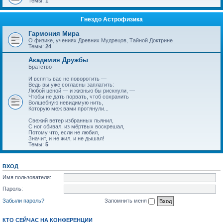
Темы:
1
Гнездо Астрофизика
Гармония Мира
О физике, учениях Древних Мудрецов, Тайной Доктрине
Темы:
24
Академия Дружбы
Братство
И вспять вас не поворотить —
Ведь вы уже согласны заплатить:
Любой ценой — и жизнью бы рискнули, —
Чтобы не дать порвать, чтоб сохранить
Волшебную невидимую нить,
Которую меж вами протянули...
Свежий ветер избранных пьянил,
С ног сбивал, из мёртвых воскрешал,
Потому что, если не любил,
Значит, и не жил, и не дышал!
Темы:
5
ВХОД
Имя пользователя:
Пароль:
Забыли пароль?
Запомнить меня
КТО СЕЙЧАС НА КОНФЕРЕНЦИИ