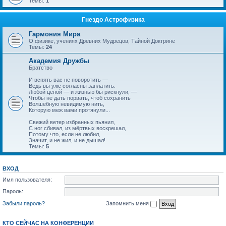
Темы:
1
Гнездо Астрофизика
Гармония Мира
О физике, учениях Древних Мудрецов, Тайной Доктрине
Темы:
24
Академия Дружбы
Братство
И вспять вас не поворотить —
Ведь вы уже согласны заплатить:
Любой ценой — и жизнью бы рискнули, —
Чтобы не дать порвать, чтоб сохранить
Волшебную невидимую нить,
Которую меж вами протянули...
Свежий ветер избранных пьянил,
С ног сбивал, из мёртвых воскрешал,
Потому что, если не любил,
Значит, и не жил, и не дышал!
Темы:
5
ВХОД
Имя пользователя:
Пароль:
Забыли пароль?
Запомнить меня
КТО СЕЙЧАС НА КОНФЕРЕНЦИИ