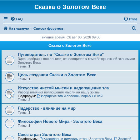
Сказка о Золотом Веке
FAQ
Вход
П
На главную
Список форумов
о
Текущее время: Сб авг 08, 2026 09:06
и
Сказка о Золотом Веке
с
Путеводитель по "Сказке о Золотом Веке"
к
Здесь собраны все ссылки, относящиеся к теме безденежной экономики
Золотого Века
Темы:
1
Цель создания Сказки о Золотом Веке
Темы:
1
Искусство чистой мысли и недопущение зла
Разбор влияния воплощения мысли на нашу жизнь.
Подфорум:
Иерархия зла и способы борьбы с ней
Темы:
2
Лидерство - влияние на мир
Темы:
1
Философия Нового Мира - Золотого Века
Темы:
1
Cоюз стран Золотого Века
Подфорумы:
Календарь и символы стран Золотого Века
,
Золотой