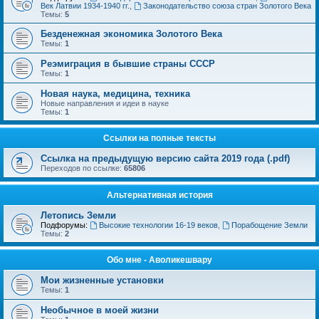
Век Латвии 1934-1940 гг.
,
Законодательство союза стран Золотого Века
Темы:
5
Безденежная экономика Золотого Века
Темы:
1
Реэмиграция в бывшие страны СССР
Темы:
1
Новая наука, медицина, техника
Новые направления и идеи в науке
Темы:
1
Ссылки на полные тексты
Ссылка на предыдущую версию сайта 2019 года (.pdf)
Переходов по ссылке:
65806
Альтернативная история
Летопись Земли
Подфорумы:
Высокие технологии 16-19 веков
,
Порабощение Земли
Темы:
2
Обо мне - Аволикешвару
Мои жизненные установки
Темы:
1
Необычное в моей жизни