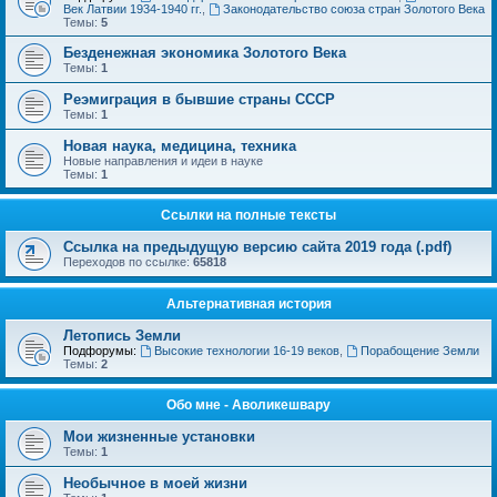
Век Латвии 1934-1940 гг.
,
Законодательство союза стран Золотого Века
Темы:
5
Безденежная экономика Золотого Века
Темы:
1
Реэмиграция в бывшие страны СССР
Темы:
1
Новая наука, медицина, техника
Новые направления и идеи в науке
Темы:
1
Ссылки на полные тексты
Ссылка на предыдущую версию сайта 2019 года (.pdf)
Переходов по ссылке:
65818
Альтернативная история
Летопись Земли
Подфорумы:
Высокие технологии 16-19 веков
,
Порабощение Земли
Темы:
2
Обо мне - Аволикешвару
Мои жизненные установки
Темы:
1
Необычное в моей жизни