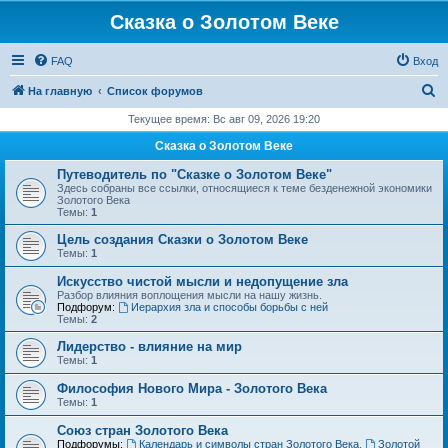
Сказка о Золотом Веке
FAQ
Вход
П
На главную
Список форумов
о
Текущее время: Вс авг 09, 2026 19:20
и
Сказка о Золотом Веке
с
Путеводитель по "Сказке о Золотом Веке"
к
Здесь собраны все ссылки, относящиеся к теме безденежной экономики
Золотого Века
Темы:
1
Цель создания Сказки о Золотом Веке
Темы:
1
Искусство чистой мысли и недопущение зла
Разбор влияния воплощения мысли на нашу жизнь.
Подфорум:
Иерархия зла и способы борьбы с ней
Темы:
2
Лидерство - влияние на мир
Темы:
1
Философия Нового Мира - Золотого Века
Темы:
1
Cоюз стран Золотого Века
Подфорумы:
Календарь и символы стран Золотого Века
,
Золотой