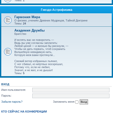
Темы:
1
Гнездо Астрофизика
Гармония Мира
О физике, учениях Древних Мудрецов, Тайной Доктрине
Темы:
24
Академия Дружбы
Братство
И вспять вас не поворотить —
Ведь вы уже согласны заплатить:
Любой ценой — и жизнью бы рискнули, —
Чтобы не дать порвать, чтоб сохранить
Волшебную невидимую нить,
Которую меж вами протянули...
Свежий ветер избранных пьянил,
С ног сбивал, из мёртвых воскрешал,
Потому что, если не любил,
Значит, и не жил, и не дышал!
Темы:
5
ВХОД
Имя пользователя:
Пароль:
Забыли пароль?
Запомнить меня
КТО СЕЙЧАС НА КОНФЕРЕНЦИИ