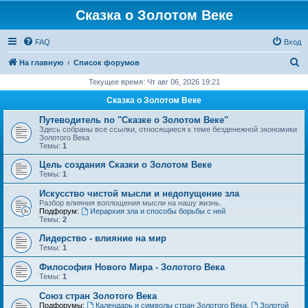
Сказка о Золотом Веке
FAQ
Вход
П
На главную
Список форумов
о
Текущее время: Чт авг 06, 2026 19:21
и
Сказка о Золотом Веке
с
Путеводитель по "Сказке о Золотом Веке"
к
Здесь собраны все ссылки, относящиеся к теме безденежной экономики
Золотого Века
Темы:
1
Цель создания Сказки о Золотом Веке
Темы:
1
Искусство чистой мысли и недопущение зла
Разбор влияния воплощения мысли на нашу жизнь.
Подфорум:
Иерархия зла и способы борьбы с ней
Темы:
2
Лидерство - влияние на мир
Темы:
1
Философия Нового Мира - Золотого Века
Темы:
1
Cоюз стран Золотого Века
Подфорумы:
Календарь и символы стран Золотого Века
,
Золотой