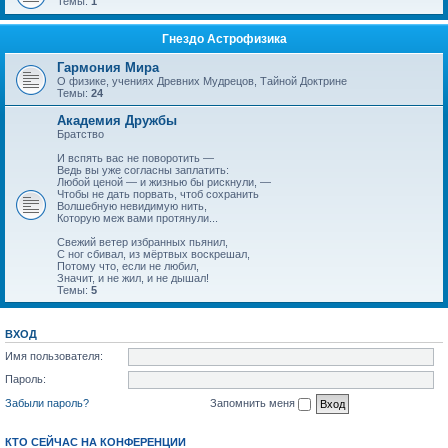
Темы:
1
Гнездо Астрофизика
Гармония Мира
О физике, учениях Древних Мудрецов, Тайной Доктрине
Темы:
24
Академия Дружбы
Братство
И вспять вас не поворотить —
Ведь вы уже согласны заплатить:
Любой ценой — и жизнью бы рискнули, —
Чтобы не дать порвать, чтоб сохранить
Волшебную невидимую нить,
Которую меж вами протянули...
Свежий ветер избранных пьянил,
С ног сбивал, из мёртвых воскрешал,
Потому что, если не любил,
Значит, и не жил, и не дышал!
Темы:
5
ВХОД
Имя пользователя:
Пароль:
Забыли пароль?
Запомнить меня
КТО СЕЙЧАС НА КОНФЕРЕНЦИИ