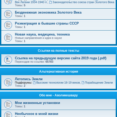
Век Латвии 1934-1940 гг.
,
Законодательство союза стран Золотого Века
Темы:
5
Безденежная экономика Золотого Века
Темы:
1
Реэмиграция в бывшие страны СССР
Темы:
1
Новая наука, медицина, техника
Новые направления и идеи в науке
Темы:
1
Ссылки на полные тексты
Ссылка на предыдущую версию сайта 2019 года (.pdf)
Переходов по ссылке:
65783
Альтернативная история
Летопись Земли
Подфорумы:
Высокие технологии 16-19 веков
,
Порабощение Земли
Темы:
2
Обо мне - Аволикешвару
Мои жизненные установки
Темы:
1
Необычное в моей жизни