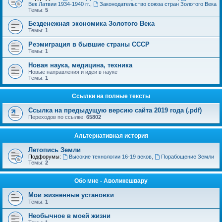
Век Латвии 1934-1940 гг.
,
Законодательство союза стран Золотого Века
Темы:
5
Безденежная экономика Золотого Века
Темы:
1
Реэмиграция в бывшие страны СССР
Темы:
1
Новая наука, медицина, техника
Новые направления и идеи в науке
Темы:
1
Ссылки на полные тексты
Ссылка на предыдущую версию сайта 2019 года (.pdf)
Переходов по ссылке:
65802
Альтернативная история
Летопись Земли
Подфорумы:
Высокие технологии 16-19 веков
,
Порабощение Земли
Темы:
2
Обо мне - Аволикешвару
Мои жизненные установки
Темы:
1
Необычное в моей жизни