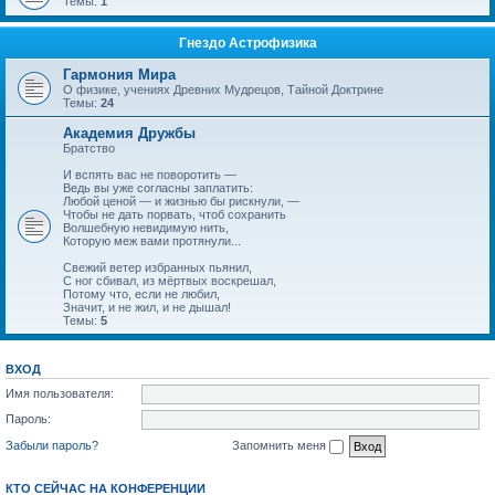
Темы:
1
Гнездо Астрофизика
Гармония Мира
О физике, учениях Древних Мудрецов, Тайной Доктрине
Темы:
24
Академия Дружбы
Братство
И вспять вас не поворотить —
Ведь вы уже согласны заплатить:
Любой ценой — и жизнью бы рискнули, —
Чтобы не дать порвать, чтоб сохранить
Волшебную невидимую нить,
Которую меж вами протянули...
Свежий ветер избранных пьянил,
С ног сбивал, из мёртвых воскрешал,
Потому что, если не любил,
Значит, и не жил, и не дышал!
Темы:
5
ВХОД
Имя пользователя:
Пароль:
Забыли пароль?
Запомнить меня
КТО СЕЙЧАС НА КОНФЕРЕНЦИИ