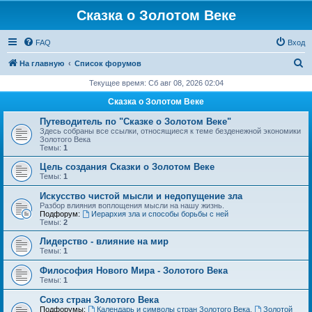
Сказка о Золотом Веке
FAQ
Вход
П
На главную
Список форумов
о
Текущее время: Сб авг 08, 2026 02:04
и
Сказка о Золотом Веке
с
Путеводитель по "Сказке о Золотом Веке"
к
Здесь собраны все ссылки, относящиеся к теме безденежной экономики
Золотого Века
Темы:
1
Цель создания Сказки о Золотом Веке
Темы:
1
Искусство чистой мысли и недопущение зла
Разбор влияния воплощения мысли на нашу жизнь.
Подфорум:
Иерархия зла и способы борьбы с ней
Темы:
2
Лидерство - влияние на мир
Темы:
1
Философия Нового Мира - Золотого Века
Темы:
1
Cоюз стран Золотого Века
Подфорумы:
Календарь и символы стран Золотого Века
,
Золотой