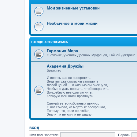
Мои жизненные установки
Необычное в моей жизни
ГНЕЗДО АСТРОФИЗИКА
Гармония Мира
О физике, учениях Древних Мудрецов, Тайной Доктрине
Академия Дружбы
Братство
И вспять вас не поворотить —
Ведь вы уже согласны заплатить:
Любой ценой — и жизнью бы рискнули, —
Чтобы не дать порвать, чтоб сохранить
Волшебную невидимую нить,
Которую меж вами протянули...
Свежий ветер избранных пьянил,
С ног сбивал, из мёртвых воскрешал,
Потому что, если не любил,
Значит, и не жил, и не дышал!
ВХОД
Имя пользователя:
Пароль: