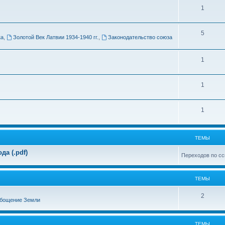
Т
1
м
е
ы
Т
5
м
ка
,
Золотой Век Латвии 1934-1940 гг.
,
Законодательство союза
е
ы
м
Т
1
ы
е
Т
1
м
е
ы
Т
1
м
е
ы
м
ТЕМЫ
ы
а (.pdf)
Переходов по сс
ТЕМЫ
Т
2
бощение Земли
е
м
ТЕМЫ