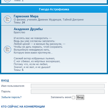
Темы:
1
Гнездо Астрофизика
Гармония Мира
О физике, учениях Древних Мудрецов, Тайной Доктрине
Темы:
24
Академия Дружбы
Братство
И вспять вас не поворотить —
Ведь вы уже согласны заплатить:
Любой ценой — и жизнью бы рискнули, —
Чтобы не дать порвать, чтоб сохранить
Волшебную невидимую нить,
Которую меж вами протянули...
Свежий ветер избранных пьянил,
С ног сбивал, из мёртвых воскрешал,
Потому что, если не любил,
Значит, и не жил, и не дышал!
Темы:
5
ВХОД
Имя пользователя:
Пароль:
Забыли пароль?
Запомнить меня
КТО СЕЙЧАС НА КОНФЕРЕНЦИИ