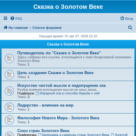
Сказка о Золотом Веке
FAQ
Вход
П
На главную
Список форумов
о
Текущее время: Пт авг 07, 2026 22:10
и
Сказка о Золотом Веке
с
Путеводитель по "Сказке о Золотом Веке"
к
Здесь собраны все ссылки, относящиеся к теме безденежной экономики
Золотого Века
Темы:
1
Цель создания Сказки о Золотом Веке
Темы:
1
Искусство чистой мысли и недопущение зла
Разбор влияния воплощения мысли на нашу жизнь.
Подфорум:
Иерархия зла и способы борьбы с ней
Темы:
2
Лидерство - влияние на мир
Темы:
1
Философия Нового Мира - Золотого Века
Темы:
1
Cоюз стран Золотого Века
Подфорумы:
Календарь и символы стран Золотого Века
,
Золотой