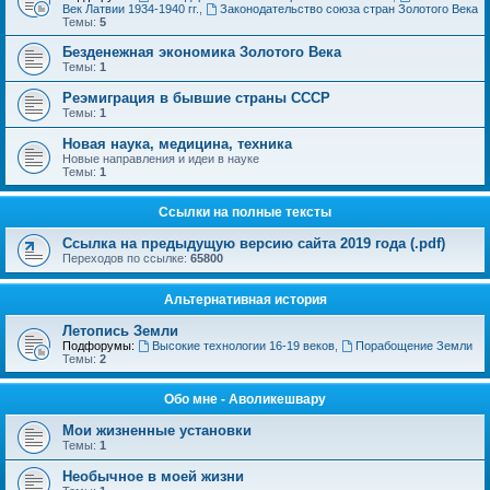
Век Латвии 1934-1940 гг.
,
Законодательство союза стран Золотого Века
Темы:
5
Безденежная экономика Золотого Века
Темы:
1
Реэмиграция в бывшие страны СССР
Темы:
1
Новая наука, медицина, техника
Новые направления и идеи в науке
Темы:
1
Ссылки на полные тексты
Ссылка на предыдущую версию сайта 2019 года (.pdf)
Переходов по ссылке:
65800
Альтернативная история
Летопись Земли
Подфорумы:
Высокие технологии 16-19 веков
,
Порабощение Земли
Темы:
2
Обо мне - Аволикешвару
Мои жизненные установки
Темы:
1
Необычное в моей жизни