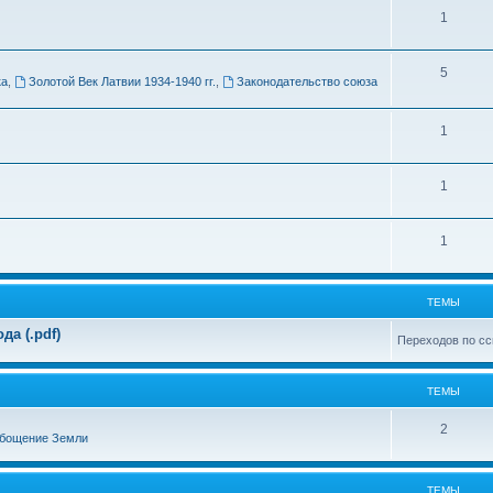
Т
1
м
е
ы
Т
5
м
ка
,
Золотой Век Латвии 1934-1940 гг.
,
Законодательство союза
е
ы
м
Т
1
ы
е
Т
1
м
е
ы
Т
1
м
е
ы
м
ТЕМЫ
ы
а (.pdf)
Переходов по сс
ТЕМЫ
Т
2
бощение Земли
е
м
ТЕМЫ