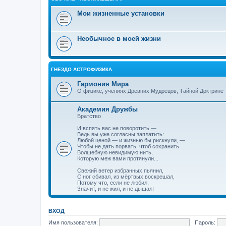
Мои жизненные установки
Необычное в моей жизни
ГНЕЗДО АСТРОФИЗИКА
Гармония Мира
О физике, учениях Древних Мудрецов, Тайной Доктрине
Академия Дружбы
Братство
И вспять вас не поворотить —
Ведь вы уже согласны заплатить:
Любой ценой — и жизнью бы рискнули, —
Чтобы не дать порвать, чтоб сохранить
Волшебную невидимую нить,
Которую меж вами протянули...
Свежий ветер избранных пьянил,
С ног сбивал, из мёртвых воскрешал,
Потому что, если не любил,
Значит, и не жил, и не дышал!
ВХОД
Имя пользователя:
Пароль: