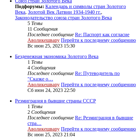
Cоюз стран Золотого Века
Подфорумы:
Календарь и символы стран Золотого
Века
,
Золотой Век Латвии 1934-1940 гг.
,
Законодательство союза стран Золотого Века
5
Темы
11
Сообщения
Последнее сообщение
Re: Паспорт как согласие
Аволикешвару
Перейти к последнему сообщению
Вс июн 25, 2023 15:30
Безденежная экономика Золотого Века
1
Темы
4
Сообщения
Последнее сообщение
Re: Путеводитель по
"Сказке о…
Аволикешвару
Перейти к последнему сообщению
Сб июн 24, 2023 22:50
Реэмиграция в бывшие страны СССР
1
Темы
2
Сообщения
Последнее сообщение
Re: Реэмиграция в бывшие
стра…
Аволикешвару
Перейти к последнему сообщению
Вс июн 25, 2023 21:04