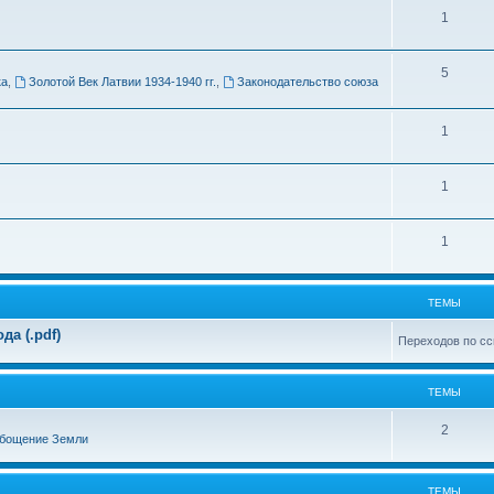
Т
1
м
е
ы
Т
5
м
ка
,
Золотой Век Латвии 1934-1940 гг.
,
Законодательство союза
е
ы
м
Т
1
ы
е
Т
1
м
е
ы
Т
1
м
е
ы
м
ТЕМЫ
ы
а (.pdf)
Переходов по сс
ТЕМЫ
Т
2
бощение Земли
е
м
ТЕМЫ