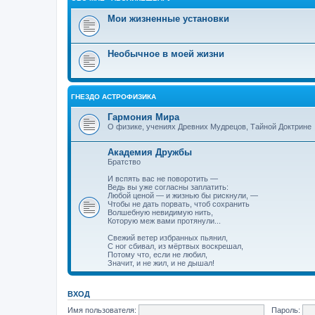
Мои жизненные установки
Необычное в моей жизни
ГНЕЗДО АСТРОФИЗИКА
Гармония Мира
О физике, учениях Древних Мудрецов, Тайной Доктрине
Академия Дружбы
Братство
И вспять вас не поворотить —
Ведь вы уже согласны заплатить:
Любой ценой — и жизнью бы рискнули, —
Чтобы не дать порвать, чтоб сохранить
Волшебную невидимую нить,
Которую меж вами протянули...
Свежий ветер избранных пьянил,
С ног сбивал, из мёртвых воскрешал,
Потому что, если не любил,
Значит, и не жил, и не дышал!
ВХОД
Имя пользователя:
Пароль: