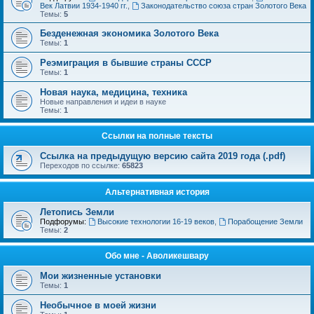
Век Латвии 1934-1940 гг.
,
Законодательство союза стран Золотого Века
Темы:
5
Безденежная экономика Золотого Века
Темы:
1
Реэмиграция в бывшие страны СССР
Темы:
1
Новая наука, медицина, техника
Новые направления и идеи в науке
Темы:
1
Ссылки на полные тексты
Ссылка на предыдущую версию сайта 2019 года (.pdf)
Переходов по ссылке:
65823
Альтернативная история
Летопись Земли
Подфорумы:
Высокие технологии 16-19 веков
,
Порабощение Земли
Темы:
2
Обо мне - Аволикешвару
Мои жизненные установки
Темы:
1
Необычное в моей жизни