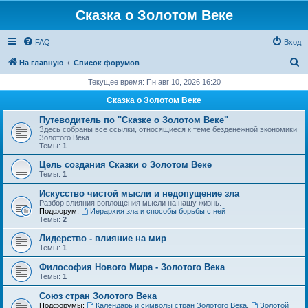
Сказка о Золотом Веке
FAQ
Вход
П
На главную
Список форумов
о
Текущее время: Пн авг 10, 2026 16:20
и
Сказка о Золотом Веке
с
Путеводитель по "Сказке о Золотом Веке"
к
Здесь собраны все ссылки, относящиеся к теме безденежной экономики
Золотого Века
Темы:
1
Цель создания Сказки о Золотом Веке
Темы:
1
Искусство чистой мысли и недопущение зла
Разбор влияния воплощения мысли на нашу жизнь.
Подфорум:
Иерархия зла и способы борьбы с ней
Темы:
2
Лидерство - влияние на мир
Темы:
1
Философия Нового Мира - Золотого Века
Темы:
1
Cоюз стран Золотого Века
Подфорумы:
Календарь и символы стран Золотого Века
,
Золотой