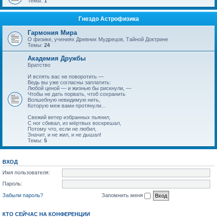
Темы:
1
Гнездо Астрофизика
Гармония Мира
О физике, учениях Древних Мудрецов, Тайной Доктрине
Темы:
24
Академия Дружбы
Братство
И вспять вас не поворотить —
Ведь вы уже согласны заплатить:
Любой ценой — и жизнью бы рискнули, —
Чтобы не дать порвать, чтоб сохранить
Волшебную невидимую нить,
Которую меж вами протянули...
Свежий ветер избранных пьянил,
С ног сбивал, из мёртвых воскрешал,
Потому что, если не любил,
Значит, и не жил, и не дышал!
Темы:
5
ВХОД
Имя пользователя:
Пароль:
Забыли пароль?
Запомнить меня
КТО СЕЙЧАС НА КОНФЕРЕНЦИИ