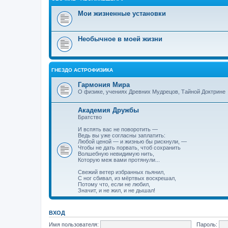
Мои жизненные установки
Необычное в моей жизни
ГНЕЗДО АСТРОФИЗИКА
Гармония Мира
О физике, учениях Древних Мудрецов, Тайной Доктрине
Академия Дружбы
Братство
И вспять вас не поворотить —
Ведь вы уже согласны заплатить:
Любой ценой — и жизнью бы рискнули, —
Чтобы не дать порвать, чтоб сохранить
Волшебную невидимую нить,
Которую меж вами протянули...
Свежий ветер избранных пьянил,
С ног сбивал, из мёртвых воскрешал,
Потому что, если не любил,
Значит, и не жил, и не дышал!
ВХОД
Имя пользователя:
Пароль: