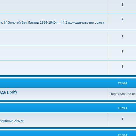
Т
1
м
е
ы
Т
5
м
ка
,
Золотой Век Латвии 1934-1940 гг.
,
Законодательство союза
е
ы
м
Т
1
ы
е
Т
1
м
е
ы
Т
1
м
е
ы
м
ТЕМЫ
ы
а (.pdf)
Переходов по сс
ТЕМЫ
Т
2
бощение Земли
е
м
ТЕМЫ