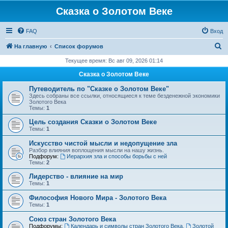
Сказка о Золотом Веке
FAQ
Вход
П
На главную
Список форумов
о
Текущее время: Вс авг 09, 2026 01:14
и
Сказка о Золотом Веке
с
Путеводитель по "Сказке о Золотом Веке"
к
Здесь собраны все ссылки, относящиеся к теме безденежной экономики
Золотого Века
Темы:
1
Цель создания Сказки о Золотом Веке
Темы:
1
Искусство чистой мысли и недопущение зла
Разбор влияния воплощения мысли на нашу жизнь.
Подфорум:
Иерархия зла и способы борьбы с ней
Темы:
2
Лидерство - влияние на мир
Темы:
1
Философия Нового Мира - Золотого Века
Темы:
1
Cоюз стран Золотого Века
Подфорумы:
Календарь и символы стран Золотого Века
,
Золотой