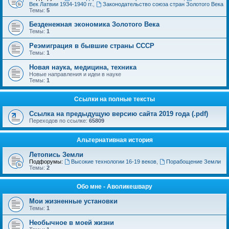
Век Латвии 1934-1940 гг.
,
Законодательство союза стран Золотого Века
Темы:
5
Безденежная экономика Золотого Века
Темы:
1
Реэмиграция в бывшие страны СССР
Темы:
1
Новая наука, медицина, техника
Новые направления и идеи в науке
Темы:
1
Ссылки на полные тексты
Ссылка на предыдущую версию сайта 2019 года (.pdf)
Переходов по ссылке:
65809
Альтернативная история
Летопись Земли
Подфорумы:
Высокие технологии 16-19 веков
,
Порабощение Земли
Темы:
2
Обо мне - Аволикешвару
Мои жизненные установки
Темы:
1
Необычное в моей жизни