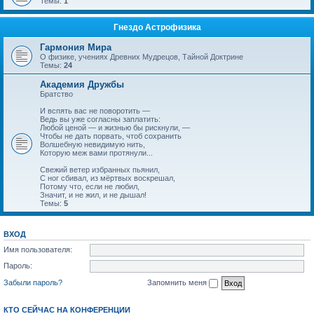
Темы:
1
Гнездо Астрофизика
Гармония Мира
О физике, учениях Древних Мудрецов, Тайной Доктрине
Темы:
24
Академия Дружбы
Братство
И вспять вас не поворотить —
Ведь вы уже согласны заплатить:
Любой ценой — и жизнью бы рискнули, —
Чтобы не дать порвать, чтоб сохранить
Волшебную невидимую нить,
Которую меж вами протянули...
Свежий ветер избранных пьянил,
С ног сбивал, из мёртвых воскрешал,
Потому что, если не любил,
Значит, и не жил, и не дышал!
Темы:
5
ВХОД
Имя пользователя:
Пароль:
Забыли пароль?
Запомнить меня
КТО СЕЙЧАС НА КОНФЕРЕНЦИИ