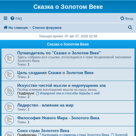
Сказка о Золотом Веке
FAQ
Вход
П
На главную
Список форумов
о
Текущее время: Пт авг 07, 2026 02:58
и
Сказка о Золотом Веке
с
Путеводитель по "Сказке о Золотом Веке"
к
Здесь собраны все ссылки, относящиеся к теме безденежной экономики
Золотого Века
Темы:
1
Цель создания Сказки о Золотом Веке
Темы:
1
Искусство чистой мысли и недопущение зла
Разбор влияния воплощения мысли на нашу жизнь.
Подфорум:
Иерархия зла и способы борьбы с ней
Темы:
2
Лидерство - влияние на мир
Темы:
1
Философия Нового Мира - Золотого Века
Темы:
1
Cоюз стран Золотого Века
Подфорумы:
Календарь и символы стран Золотого Века
,
Золотой