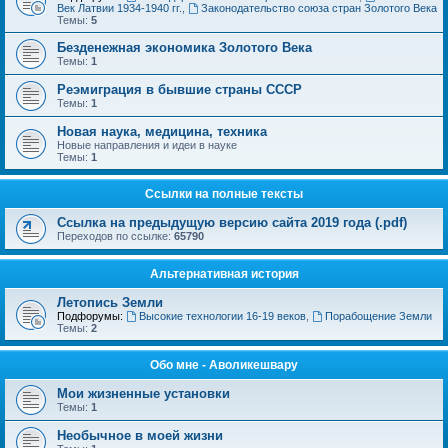
Век Латвии 1934-1940 гг.
,
Законодательство союза стран Золотого Века
Темы:
5
Безденежная экономика Золотого Века
Темы:
1
Реэмиграция в бывшие страны СССР
Темы:
1
Новая наука, медицина, техника
Новые направления и идеи в науке
Темы:
1
Ссылки на полные тексты
Ссылка на предыдущую версию сайта 2019 года (.pdf)
Переходов по ссылке:
65790
Альтернативная история
Летопись Земли
Подфорумы:
Высокие технологии 16-19 веков
,
Порабощение Земли
Темы:
2
Обо мне - Аволикешвару
Мои жизненные установки
Темы:
1
Необычное в моей жизни