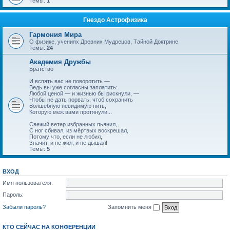
Темы:
1
Гнездо Астрофизика
Гармония Мира
О физике, учениях Древних Мудрецов, Тайной Доктрине
Темы:
24
Академия Дружбы
Братство
И вспять вас не поворотить —
Ведь вы уже согласны заплатить:
Любой ценой — и жизнью бы рискнули, —
Чтобы не дать порвать, чтоб сохранить
Волшебную невидимую нить,
Которую меж вами протянули...
Свежий ветер избранных пьянил,
С ног сбивал, из мёртвых воскрешал,
Потому что, если не любил,
Значит, и не жил, и не дышал!
Темы:
5
ВХОД
Имя пользователя:
Пароль:
Забыли пароль?
Запомнить меня
КТО СЕЙЧАС НА КОНФЕРЕНЦИИ