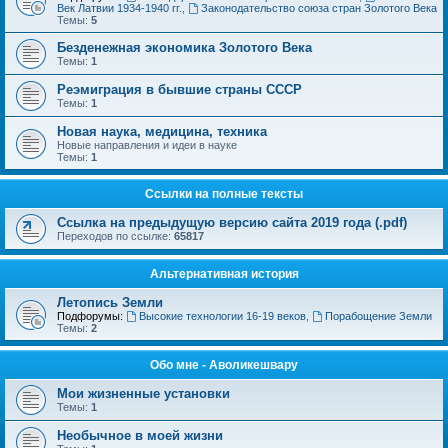
Век Латвии 1934-1940 гг.
,
Законодательство союза стран Золотого Века
Темы:
5
Безденежная экономика Золотого Века
Темы:
1
Реэмиграция в бывшие страны СССР
Темы:
1
Новая наука, медицина, техника
Новые направления и идеи в науке
Темы:
1
Ссылки на полные тексты
Ссылка на предыдущую версию сайта 2019 года (.pdf)
Переходов по ссылке:
65817
Альтернативная история
Летопись Земли
Подфорумы:
Высокие технологии 16-19 веков
,
Порабощение Земли
Темы:
2
Обо мне - Аволикешвару
Мои жизненные установки
Темы:
1
Необычное в моей жизни