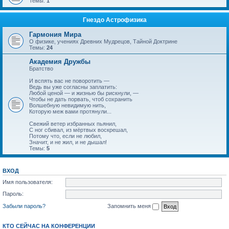
Темы:
1
Гнездо Астрофизика
Гармония Мира
О физике, учениях Древних Мудрецов, Тайной Доктрине
Темы:
24
Академия Дружбы
Братство
И вспять вас не поворотить —
Ведь вы уже согласны заплатить:
Любой ценой — и жизнью бы рискнули, —
Чтобы не дать порвать, чтоб сохранить
Волшебную невидимую нить,
Которую меж вами протянули...
Свежий ветер избранных пьянил,
С ног сбивал, из мёртвых воскрешал,
Потому что, если не любил,
Значит, и не жил, и не дышал!
Темы:
5
ВХОД
Имя пользователя:
Пароль:
Забыли пароль?
Запомнить меня
КТО СЕЙЧАС НА КОНФЕРЕНЦИИ