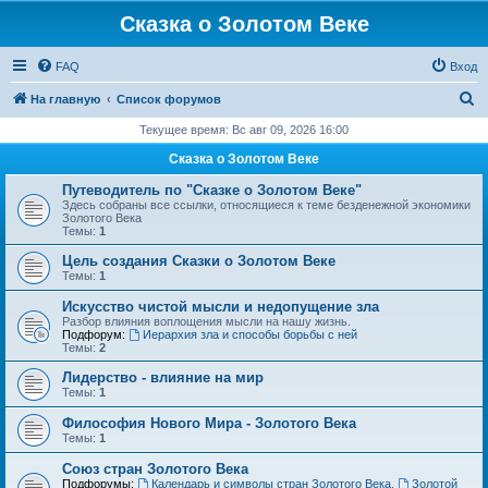
Сказка о Золотом Веке
FAQ
Вход
П
На главную
Список форумов
о
Текущее время: Вс авг 09, 2026 16:00
и
Сказка о Золотом Веке
с
Путеводитель по "Сказке о Золотом Веке"
к
Здесь собраны все ссылки, относящиеся к теме безденежной экономики
Золотого Века
Темы:
1
Цель создания Сказки о Золотом Веке
Темы:
1
Искусство чистой мысли и недопущение зла
Разбор влияния воплощения мысли на нашу жизнь.
Подфорум:
Иерархия зла и способы борьбы с ней
Темы:
2
Лидерство - влияние на мир
Темы:
1
Философия Нового Мира - Золотого Века
Темы:
1
Cоюз стран Золотого Века
Подфорумы:
Календарь и символы стран Золотого Века
,
Золотой