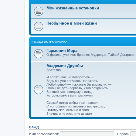
Мои жизненные установки
Необычное в моей жизни
ГНЕЗДО АСТРОФИЗИКА
Гармония Мира
О физике, учениях Древних Мудрецов, Тайной Доктрине
Академия Дружбы
Братство
И вспять вас не поворотить —
Ведь вы уже согласны заплатить:
Любой ценой — и жизнью бы рискнули, —
Чтобы не дать порвать, чтоб сохранить
Волшебную невидимую нить,
Которую меж вами протянули...
Свежий ветер избранных пьянил,
С ног сбивал, из мёртвых воскрешал,
Потому что, если не любил,
Значит, и не жил, и не дышал!
ВХОД
Имя пользователя:
Пароль: