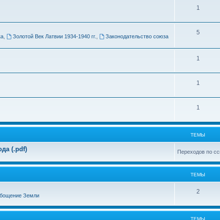
Т
1
м
е
ы
Т
5
м
ка
,
Золотой Век Латвии 1934-1940 гг.
,
Законодательство союза
е
ы
м
Т
1
ы
е
Т
1
м
е
ы
Т
1
м
е
ы
м
ТЕМЫ
ы
а (.pdf)
Переходов по сс
ТЕМЫ
Т
2
бощение Земли
е
м
ТЕМЫ