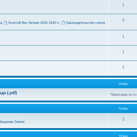
Т
1
м
е
ы
Т
5
м
ка
,
Золотой Век Латвии 1934-1940 гг.
,
Законодательство союза
е
ы
м
Т
1
ы
е
Т
1
м
е
ы
Т
1
м
е
ы
м
ТЕМЫ
ы
а (.pdf)
Переходов по сс
ТЕМЫ
Т
2
бощение Земли
е
м
ТЕМЫ