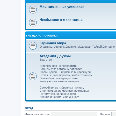
Мои жизненные установки
Необычное в моей жизни
ГНЕЗДО АСТРОФИЗИКА
Гармония Мира
О физике, учениях Древних Мудрецов, Тайной Доктрине
Академия Дружбы
Братство
И вспять вас не поворотить —
Ведь вы уже согласны заплатить:
Любой ценой — и жизнью бы рискнули, —
Чтобы не дать порвать, чтоб сохранить
Волшебную невидимую нить,
Которую меж вами протянули...
Свежий ветер избранных пьянил,
С ног сбивал, из мёртвых воскрешал,
Потому что, если не любил,
Значит, и не жил, и не дышал!
ВХОД
Имя пользователя:
Пароль: