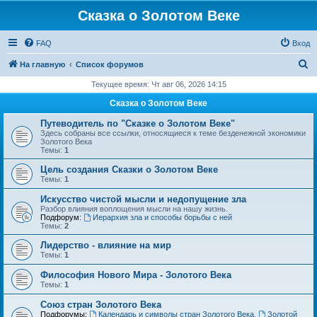
Сказка о Золотом Веке
FAQ
Вход
П
На главную
Список форумов
о
Текущее время: Чт авг 06, 2026 14:15
и
Сказка о Золотом Веке
с
Путеводитель по "Сказке о Золотом Веке"
к
Здесь собраны все ссылки, относящиеся к теме безденежной экономики
Золотого Века
Темы:
1
Цель создания Сказки о Золотом Веке
Темы:
1
Искусство чистой мысли и недопущение зла
Разбор влияния воплощения мысли на нашу жизнь.
Подфорум:
Иерархия зла и способы борьбы с ней
Темы:
2
Лидерство - влияние на мир
Темы:
1
Философия Нового Мира - Золотого Века
Темы:
1
Cоюз стран Золотого Века
Подфорумы:
Календарь и символы стран Золотого Века
,
Золотой