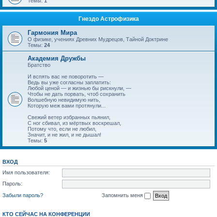
Темы:
1
Гнездо Астрофизика
Гармония Мира
О физике, учениях Древних Мудрецов, Тайной Доктрине
Темы:
24
Академия Дружбы
Братство
И вспять вас не поворотить —
Ведь вы уже согласны заплатить:
Любой ценой — и жизнью бы рискнули, —
Чтобы не дать порвать, чтоб сохранить
Волшебную невидимую нить,
Которую меж вами протянули...
Свежий ветер избранных пьянил,
С ног сбивал, из мёртвых воскрешал,
Потому что, если не любил,
Значит, и не жил, и не дышал!
Темы:
5
ВХОД
Имя пользователя:
Пароль:
Забыли пароль?
Запомнить меня
КТО СЕЙЧАС НА КОНФЕРЕНЦИИ