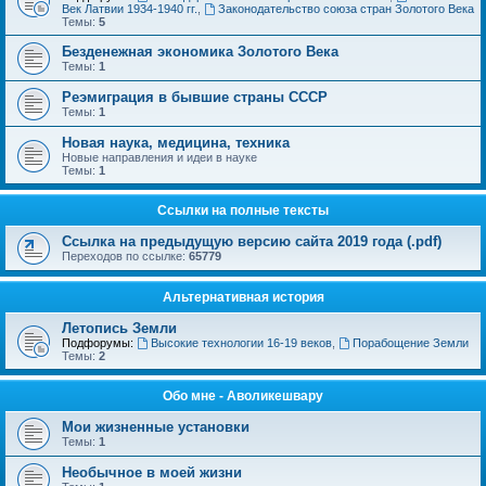
Век Латвии 1934-1940 гг.
,
Законодательство союза стран Золотого Века
Темы:
5
Безденежная экономика Золотого Века
Темы:
1
Реэмиграция в бывшие страны СССР
Темы:
1
Новая наука, медицина, техника
Новые направления и идеи в науке
Темы:
1
Ссылки на полные тексты
Ссылка на предыдущую версию сайта 2019 года (.pdf)
Переходов по ссылке:
65779
Альтернативная история
Летопись Земли
Подфорумы:
Высокие технологии 16-19 веков
,
Порабощение Земли
Темы:
2
Обо мне - Аволикешвару
Мои жизненные установки
Темы:
1
Необычное в моей жизни