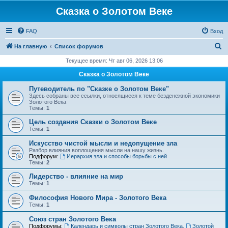
Сказка о Золотом Веке
FAQ
Вход
П
На главную
Список форумов
о
Текущее время: Чт авг 06, 2026 13:06
и
Сказка о Золотом Веке
с
Путеводитель по "Сказке о Золотом Веке"
к
Здесь собраны все ссылки, относящиеся к теме безденежной экономики
Золотого Века
Темы:
1
Цель создания Сказки о Золотом Веке
Темы:
1
Искусство чистой мысли и недопущение зла
Разбор влияния воплощения мысли на нашу жизнь.
Подфорум:
Иерархия зла и способы борьбы с ней
Темы:
2
Лидерство - влияние на мир
Темы:
1
Философия Нового Мира - Золотого Века
Темы:
1
Cоюз стран Золотого Века
Подфорумы:
Календарь и символы стран Золотого Века
,
Золотой