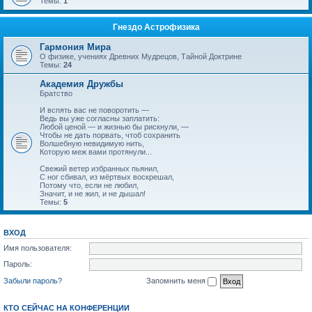
Темы:
1
Гнездо Астрофизика
Гармония Мира
О физике, учениях Древних Мудрецов, Тайной Доктрине
Темы:
24
Академия Дружбы
Братство
И вспять вас не поворотить —
Ведь вы уже согласны заплатить:
Любой ценой — и жизнью бы рискнули, —
Чтобы не дать порвать, чтоб сохранить
Волшебную невидимую нить,
Которую меж вами протянули...
Свежий ветер избранных пьянил,
С ног сбивал, из мёртвых воскрешал,
Потому что, если не любил,
Значит, и не жил, и не дышал!
Темы:
5
ВХОД
Имя пользователя:
Пароль:
Забыли пароль?
Запомнить меня
КТО СЕЙЧАС НА КОНФЕРЕНЦИИ