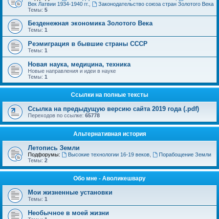
Век Латвии 1934-1940 гг.
,
Законодательство союза стран Золотого Века
Темы:
5
Безденежная экономика Золотого Века
Темы:
1
Реэмиграция в бывшие страны СССР
Темы:
1
Новая наука, медицина, техника
Новые направления и идеи в науке
Темы:
1
Ссылки на полные тексты
Ссылка на предыдущую версию сайта 2019 года (.pdf)
Переходов по ссылке:
65778
Альтернативная история
Летопись Земли
Подфорумы:
Высокие технологии 16-19 веков
,
Порабощение Земли
Темы:
2
Обо мне - Аволикешвару
Мои жизненные установки
Темы:
1
Необычное в моей жизни