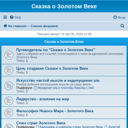
Сказка о Золотом Веке
FAQ
Вход
П
На главную
Список форумов
о
Текущее время: Чт авг 06, 2026 12:06
и
Сказка о Золотом Веке
с
Путеводитель по "Сказке о Золотом Веке"
к
Здесь собраны все ссылки, относящиеся к теме безденежной экономики
Золотого Века
Темы:
1
Цель создания Сказки о Золотом Веке
Темы:
1
Искусство чистой мысли и недопущение зла
Разбор влияния воплощения мысли на нашу жизнь.
Подфорум:
Иерархия зла и способы борьбы с ней
Темы:
2
Лидерство - влияние на мир
Темы:
1
Философия Нового Мира - Золотого Века
Темы:
1
Cоюз стран Золотого Века
Подфорумы:
Календарь и символы стран Золотого Века
,
Золотой