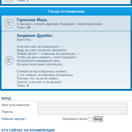
Темы:
1
Гнездо Астрофизика
Гармония Мира
О физике, учениях Древних Мудрецов, Тайной Доктрине
Темы:
24
Академия Дружбы
Братство
И вспять вас не поворотить —
Ведь вы уже согласны заплатить:
Любой ценой — и жизнью бы рискнули, —
Чтобы не дать порвать, чтоб сохранить
Волшебную невидимую нить,
Которую меж вами протянули...
Свежий ветер избранных пьянил,
С ног сбивал, из мёртвых воскрешал,
Потому что, если не любил,
Значит, и не жил, и не дышал!
Темы:
5
ВХОД
Имя пользователя:
Пароль:
Забыли пароль?
Запомнить меня
КТО СЕЙЧАС НА КОНФЕРЕНЦИИ