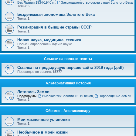
Век Латвии 1934-1940 гг.
,
Законодательство союза стран Золотого Века
Темы:
5
Безденежная экономика Золотого Века
Темы:
1
Реэмиграция в бывшие страны СССР
Темы:
1
Новая наука, медицина, техника
Новые направления и идеи в науке
Темы:
1
Ссылки на полные тексты
Ссылка на предыдущую версию сайта 2019 года (.pdf)
Переходов по ссылке:
65777
Альтернативная история
Летопись Земли
Подфорумы:
Высокие технологии 16-19 веков
,
Порабощение Земли
Темы:
2
Обо мне - Аволикешвару
Мои жизненные установки
Темы:
1
Необычное в моей жизни