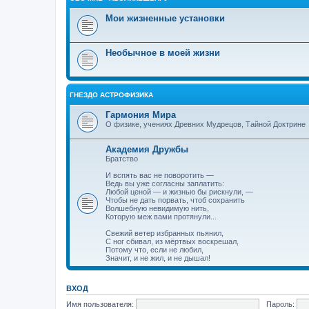
Мои жизненные установки
Необычное в моей жизни
ГНЕЗДО АСТРОФИЗИКА
Гармония Мира
О физике, учениях Древних Мудрецов, Тайной Доктрине
Академия Дружбы
Братство
И вспять вас не поворотить —
Ведь вы уже согласны заплатить:
Любой ценой — и жизнью бы рискнули, —
Чтобы не дать порвать, чтоб сохранить
Волшебную невидимую нить,
Которую меж вами протянули...
Свежий ветер избранных пьянил,
С ног сбивал, из мёртвых воскрешал,
Потому что, если не любил,
Значит, и не жил, и не дышал!
ВХОД
Имя пользователя:
Пароль: