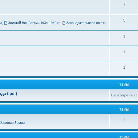
Т
1
м
е
ы
Т
5
м
ка
,
Золотой Век Латвии 1934-1940 гг.
,
Законодательство союза
е
ы
м
Т
1
ы
е
Т
1
м
е
ы
Т
1
м
е
ы
м
ТЕМЫ
ы
а (.pdf)
Переходов по сс
ТЕМЫ
Т
2
бощение Земли
е
м
ТЕМЫ