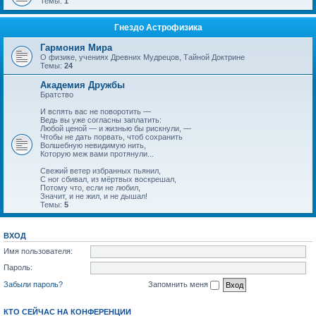
Темы:
1
Гнездо Астрофизика
Гармония Мира
О физике, учениях Древних Мудрецов, Тайной Доктрине
Темы:
24
Академия Дружбы
Братство
И вспять вас не поворотить —
Ведь вы уже согласны заплатить:
Любой ценой — и жизнью бы рискнули, —
Чтобы не дать порвать, чтоб сохранить
Волшебную невидимую нить,
Которую меж вами протянули...
Свежий ветер избранных пьянил,
С ног сбивал, из мёртвых воскрешал,
Потому что, если не любил,
Значит, и не жил, и не дышал!
Темы:
5
ВХОД
Имя пользователя:
Пароль:
Забыли пароль?
Запомнить меня
КТО СЕЙЧАС НА КОНФЕРЕНЦИИ