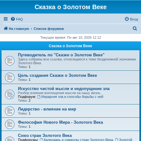
Сказка о Золотом Веке
FAQ
Вход
П
На главную
Список форумов
о
Текущее время: Пн авг 10, 2026 12:12
и
Сказка о Золотом Веке
с
Путеводитель по "Сказке о Золотом Веке"
к
Здесь собраны все ссылки, относящиеся к теме безденежной экономики
Золотого Века
Темы:
1
Цель создания Сказки о Золотом Веке
Темы:
1
Искусство чистой мысли и недопущение зла
Разбор влияния воплощения мысли на нашу жизнь.
Подфорум:
Иерархия зла и способы борьбы с ней
Темы:
2
Лидерство - влияние на мир
Темы:
1
Философия Нового Мира - Золотого Века
Темы:
1
Cоюз стран Золотого Века
Подфорумы:
Календарь и символы стран Золотого Века
,
Золотой