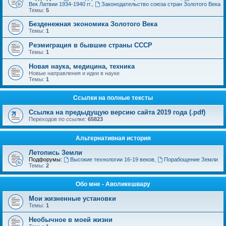
Век Латвии 1934-1940 гг.
,
Законодательство союза стран Золотого Века
Темы:
5
Безденежная экономика Золотого Века
Темы:
1
Реэмиграция в бывшие страны СССР
Темы:
1
Новая наука, медицина, техника
Новые направления и идеи в науке
Темы:
1
Ссылки на полные тексты
Ссылка на предыдущую версию сайта 2019 года (.pdf)
Переходов по ссылке:
65823
Альтернативная история
Летопись Земли
Подфорумы:
Высокие технологии 16-19 веков
,
Порабощение Земли
Темы:
2
Обо мне - Аволикешвару
Мои жизненные установки
Темы:
1
Необычное в моей жизни